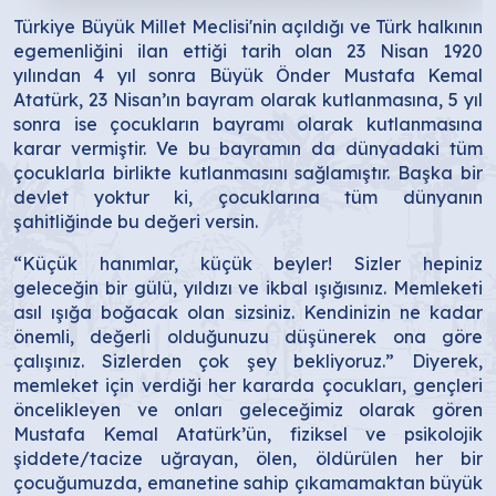
Türkiye Büyük Millet Meclisi'nin açıldığı ve Türk halkının
egemenliğini ilan ettiği tarih olan 23 Nisan 1920
yılından 4 yıl sonra Büyük Önder Mustafa Kemal
Atatürk, 23 Nisan’ın bayram olarak kutlanmasına, 5 yıl
sonra ise çocukların bayramı olarak kutlanmasına
karar vermiştir. Ve bu bayramın da dünyadaki tüm
çocuklarla birlikte kutlanmasını sağlamıştır. Başka bir
devlet yoktur ki, çocuklarına tüm dünyanın
şahitliğinde bu değeri versin.
“Küçük hanımlar, küçük beyler! Sizler hepiniz
geleceğin bir gülü, yıldızı ve ikbal ışığısınız. Memleketi
asıl ışığa boğacak olan sizsiniz. Kendinizin ne kadar
önemli, değerli olduğunuzu düşünerek ona göre
çalışınız. Sizlerden çok şey bekliyoruz.” Diyerek,
memleket için verdiği her kararda çocukları, gençleri
öncelikleyen ve onları geleceğimiz olarak gören
Mustafa Kemal Atatürk’ün, fiziksel ve psikolojik
şiddete/tacize uğrayan, ölen, öldürülen her bir
çocuğumuzda, emanetine sahip çıkamamaktan büyük