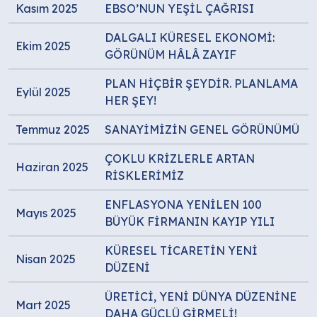
Kasım 2025
EBSO’NUN YEŞİL ÇAĞRISI
DALGALI KÜRESEL EKONOMİ:
Ekim 2025
GÖRÜNÜM HÂLÂ ZAYIF
PLAN HİÇBİR ŞEYDİR. PLANLAMA
Eylül 2025
HER ŞEY!
Temmuz 2025
SANAYİMİZİN GENEL GÖRÜNÜMÜ
ÇOKLU KRİZLERLE ARTAN
Haziran 2025
RİSKLERİMİZ
ENFLASYONA YENİLEN 100
Mayıs 2025
BÜYÜK FİRMANIN KAYIP YILI
KÜRESEL TİCARETİN YENİ
Nisan 2025
DÜZENİ
ÜRETİCİ, YENİ DÜNYA DÜZENİNE
Mart 2025
DAHA GÜÇLÜ GİRMELİ!