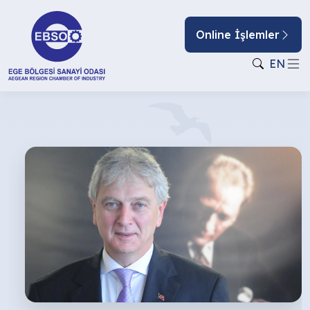
Online İşlemler
EN
ŞİDDETİN
GÖLGESİNDE
23
NİSAN’I
KUTLAMAK!