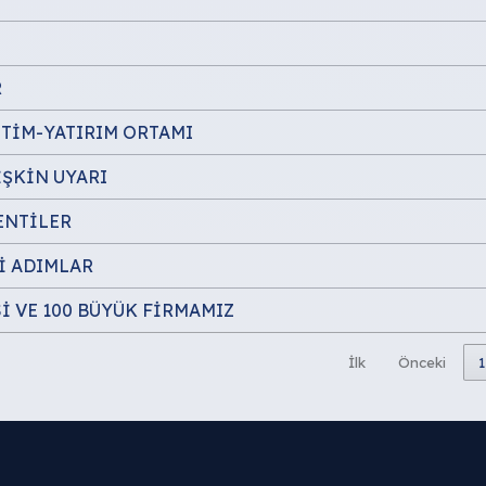
R
ETİM-YATIRIM ORTAMI
İŞKİN UYARI
ENTİLER
İ ADIMLAR
 VE 100 BÜYÜK FİRMAMIZ
İlk
Önceki
1