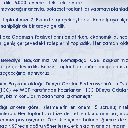
a idik. 6.000 üyemizi tek tek ziyaret
mayacağı inancıyla, bölgesel toplantılar yapmayı planlad
 toplantımızı 7 Ekim’de gerçekleştirdik. Kemalpaşa ilçe
ahipliğinde bir araya geldik.
ıda; Odamızın faaliyetlerini anlatırken, ekonomik güncel 
 geniş çerçevedeki taleplerini topladık. Her zaman old
ediye Başkanımız ve Kemalpaşa OSB başkanımızın da t
ı gerçekleştirdik. Benzer toplantıları diğer bölgelerim
i geçeceğine inanıyoruz.
’nun Başkanı olduğu Dünya Odalar Federasyonu’nun İsta
sı (ICC) ve WCF tarafından hazırlanan "ICC Dünya Odal
ı, bizim konularımızdan farklı çıkmamıştır.
ğı ankete göre, işletmelerin en önemli 5 sorunu; nitelik
lemlerdir. Her toplantıda bize de iletilen konuların başın
etlerimizi paylaşıyoruz. Özellikle içinde bulunduğumuz d
adır. Sürecin doğru yönetilerek, etkin adımların atılmasın