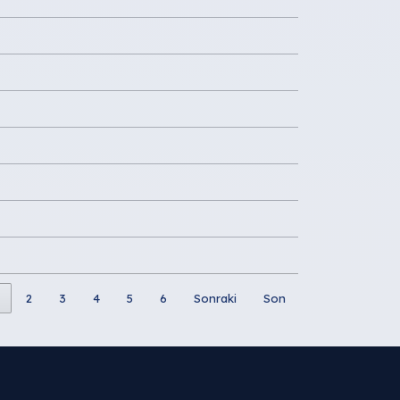
2
3
4
5
6
Sonraki
Son