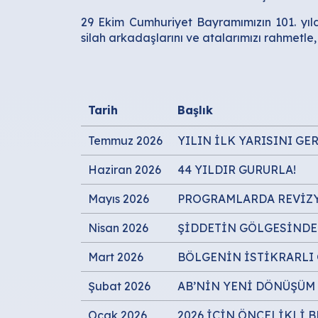
29 Ekim Cumhuriyet Bayramımızın 101. yı
silah arkadaşlarını ve atalarımızı rahmetle,
Tarih
Başlık
Temmuz 2026
YILIN İLK YARISINI GE
Haziran 2026
44 YILDIR GURURLA!
Mayıs 2026
PROGRAMLARDA REVİZ
Nisan 2026
ŞİDDETİN GÖLGESİNDE 
Mart 2026
BÖLGENİN İSTİKRARLI
Şubat 2026
AB’NİN YENİ DÖNÜŞÜM 
Ocak 2026
2026 İÇİN ÖNCELİKLİ 