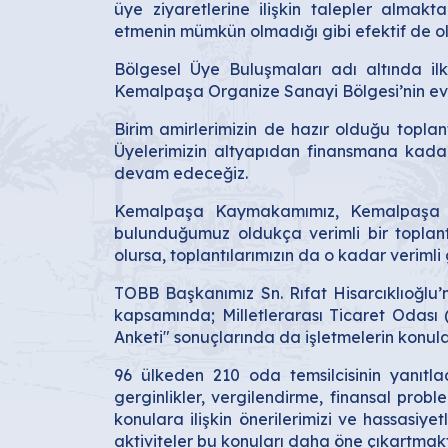
üye ziyaretlerine ilişkin talepler almakt
etmenin mümkün olmadığı gibi efektif de ol
Bölgesel Üye Buluşmaları adı altında ilk
Kemalpaşa Organize Sanayi Bölgesi’nin ev s
Birim amirlerimizin de hazır olduğu toplant
Üyelerimizin altyapıdan finansmana kadar
devam edeceğiz.
Kemalpaşa Kaymakamımız, Kemalpaşa Bel
bulunduğumuz oldukça verimli bir toplant
olursa, toplantılarımızın da o kadar veriml
TOBB Başkanımız Sn. Rıfat Hisarcıklıoğlu
kapsamında; Milletlerarası Ticaret Oda
Anketi" sonuçlarında da işletmelerin konular
96 ülkeden 210 oda temsilcisinin yanıtladı
gerginlikler, vergilendirme, finansal prob
konulara ilişkin önerilerimizi ve hassasiy
aktiviteler bu konuları daha öne çıkartmakt