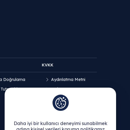
KVKK
a Doğrulama
Aydınlatma Metni
 Tutanakları
Açık Rıza Beyanı
Çerez Politikası
Daha iyi bir kullanıcı deneyimi sunabilmek
adına kişisel verileri koruma politikamız