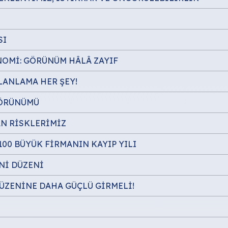
SI
NOMİ: GÖRÜNÜM HÂLÂ ZAYIF
PLANLAMA HER ŞEY!
GÖRÜNÜMÜ
AN RİSKLERİMİZ
00 BÜYÜK FİRMANIN KAYIP YILI
Nİ DÜZENİ
DÜZENİNE DAHA GÜÇLÜ GİRMELİ!