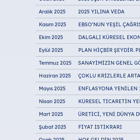
Aralık 2025
2025 YILINA VEDA
Kasım 2025
EBSO’NUN YEŞİL ÇAĞRI
Ekim 2025
DALGALI KÜRESEL EKO
Eylül 2025
PLAN HİÇBİR ŞEYDİR. 
Temmuz 2025
SANAYİMİZİN GENEL 
Haziran 2025
ÇOKLU KRİZLERLE ART
Mayıs 2025
ENFLASYONA YENİLEN 1
Nisan 2025
KÜRESEL TİCARETİN YE
Mart 2025
ÜRETİCİ, YENİ DÜNYA 
Şubat 2025
FİYAT İSTİKRARI
Ocak 2025
HOŞ GELDİN 2025