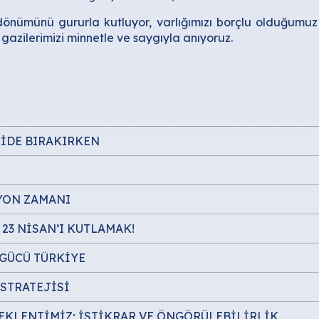
ldönümünü gururla kutluyor, varlığımızı borçlu olduğu
 gazilerimizi minnetle ve saygıyla anıyoruz.
RİDE BIRAKIRKEN
YON ZAMANI
23 NİSAN’I KUTLAMAK!
 GÜCÜ TÜRKİYE
STRATEJİSİ
BEKLENTİMİZ; İSTİKRAR VE ÖNGÖRÜLEBİLİRLİK