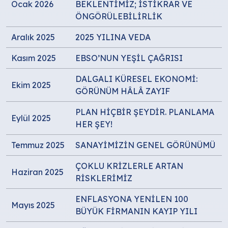
Ocak 2026
BEKLENTİMİZ; İSTİKRAR VE
ÖNGÖRÜLEBİLİRLİK
Aralık 2025
2025 YILINA VEDA
Kasım 2025
EBSO’NUN YEŞİL ÇAĞRISI
DALGALI KÜRESEL EKONOMİ:
Ekim 2025
GÖRÜNÜM HÂLÂ ZAYIF
PLAN HİÇBİR ŞEYDİR. PLANLAMA
Eylül 2025
HER ŞEY!
Temmuz 2025
SANAYİMİZİN GENEL GÖRÜNÜMÜ
ÇOKLU KRİZLERLE ARTAN
Haziran 2025
RİSKLERİMİZ
ENFLASYONA YENİLEN 100
Mayıs 2025
BÜYÜK FİRMANIN KAYIP YILI