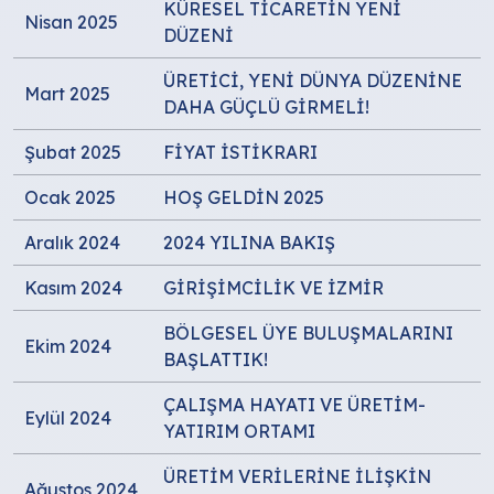
KÜRESEL TİCARETİN YENİ
Nisan 2025
DÜZENİ
ÜRETİCİ, YENİ DÜNYA DÜZENİNE
Mart 2025
DAHA GÜÇLÜ GİRMELİ!
Şubat 2025
FİYAT İSTİKRARI
Ocak 2025
HOŞ GELDİN 2025
Aralık 2024
2024 YILINA BAKIŞ
Kasım 2024
GİRİŞİMCİLİK VE İZMİR
BÖLGESEL ÜYE BULUŞMALARINI
Ekim 2024
BAŞLATTIK!
ÇALIŞMA HAYATI VE ÜRETİM-
Eylül 2024
YATIRIM ORTAMI
ÜRETİM VERİLERİNE İLİŞKİN
Ağustos 2024