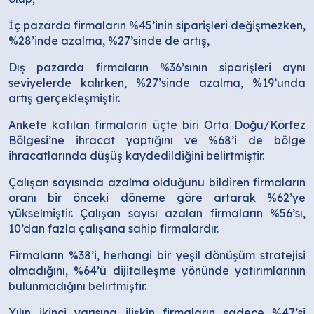
İç pazarda firmaların %45’inin siparişleri değişmezken,
%28’inde azalma, %27’sinde de artış,
Dış pazarda firmaların %36’sının siparişleri aynı
seviyelerde kalırken, %27’sinde azalma, %19’unda
artış gerçekleşmiştir.
Ankete katılan firmaların üçte biri Orta Doğu/Körfez
Bölgesi’ne ihracat yaptığını ve %68’i de bölge
ihracatlarında düşüş kaydedildiğini belirtmiştir.
Çalışan sayısında azalma olduğunu bildiren firmaların
oranı bir önceki döneme göre artarak %62’ye
yükselmiştir. Çalışan sayısı azalan firmaların %56’sı,
10’dan fazla çalışana sahip firmalardır.
Firmaların %38’i, herhangi bir yeşil dönüşüm stratejisi
olmadığını, %64’ü dijitalleşme yönünde yatırımlarının
bulunmadığını belirtmiştir.
Yılın ikinci yarısına ilişkin firmaların sadece %47’si