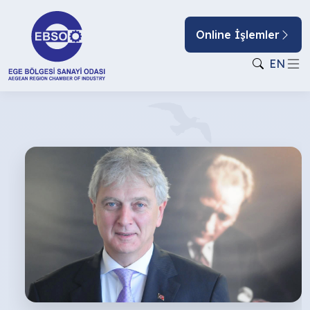
Online İşlemler
EN
YILIN
İLK
YARISINI
GERİDE
BIRAKIRKEN