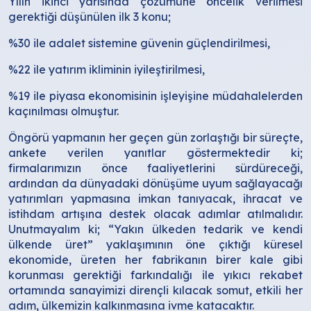
Yılın ikinci yarısında çözümüne öncelik verilmesi
gerektiği düşünülen ilk 3 konu;
%30 ile adalet sistemine güvenin güçlendirilmesi,
%22 ile yatırım ikliminin iyileştirilmesi,
%19 ile piyasa ekonomisinin işleyişine müdahalelerden
kaçınılması olmuştur.
Öngörü yapmanın her geçen gün zorlaştığı bir süreçte,
ankete verilen yanıtlar göstermektedir ki;
firmalarımızın önce faaliyetlerini sürdüreceği,
ardından da dünyadaki dönüşüme uyum sağlayacağı
yatırımları yapmasına imkan tanıyacak, ihracat ve
istihdam artışına destek olacak adımlar atılmalıdır.
Unutmayalım ki; “Yakın ülkeden tedarik ve kendi
ülkende üret” yaklaşımının öne çıktığı küresel
ekonomide, üreten her fabrikanın birer kale gibi
korunması gerektiği farkındalığı ile yıkıcı rekabet
ortamında sanayimizi dirençli kılacak somut, etkili her
adım, ülkemizin kalkınmasına ivme katacaktır.