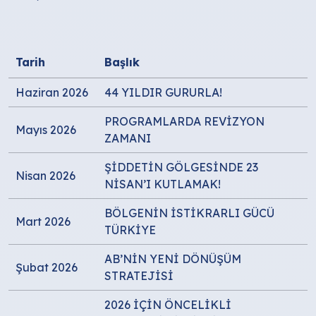
Tarih
Başlık
Haziran 2026
44 YILDIR GURURLA!
PROGRAMLARDA REVİZYON
Mayıs 2026
ZAMANI
ŞİDDETİN GÖLGESİNDE 23
Nisan 2026
NİSAN’I KUTLAMAK!
BÖLGENİN İSTİKRARLI GÜCÜ
Mart 2026
TÜRKİYE
AB’NİN YENİ DÖNÜŞÜM
Şubat 2026
STRATEJİSİ
2026 İÇİN ÖNCELİKLİ