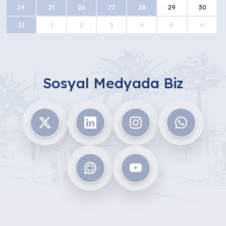
24
25
26
27
28
29
30
31
1
2
3
4
5
6
Sosyal Medyada Biz