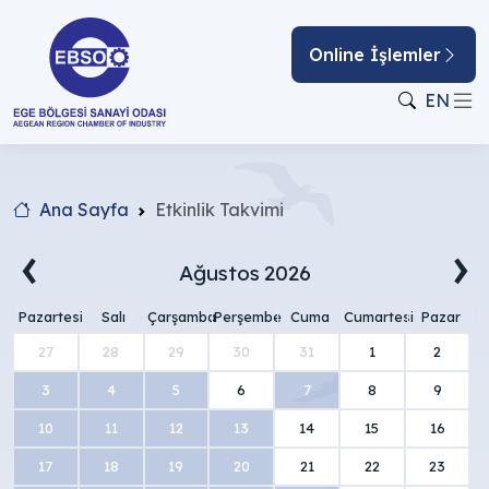
Online İşlemler
EN
Ana Sayfa
Etkinlik Takvimi
‹
›
Ağustos
2026
Pazartesi
Salı
Çarşamba
Perşembe
Cuma
Cumartesi
Pazar
27
28
29
30
31
1
2
3
4
5
6
7
8
9
10
11
12
13
14
15
16
17
18
19
20
21
22
23