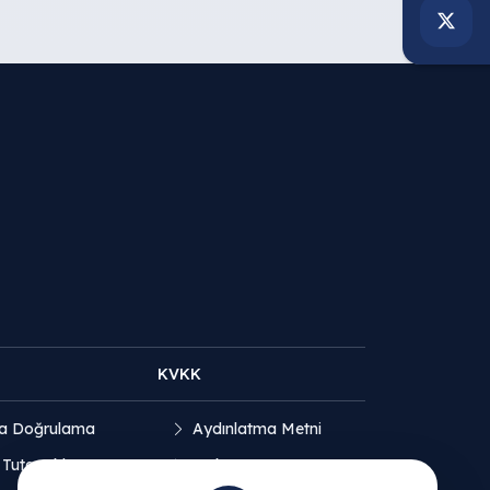
KVKK
a Doğrulama
Aydınlatma Metni
 Tutanakları
Açık Rıza Beyanı