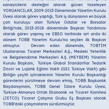
sanayicilerin desteğini alarak güven tazeleyen
YORGANCILAR, 2009-2013 Döneminde Yönetim Kurulu
Üyesi olarak görev yaptığı, Türk iş dünyasının en büyük
çatı kuruluşu olan Türkiye Odalar ve Borsalar
Birliği’nde, 2013-2018 döneminde Başkan Yardımcısı
olarak görev yapmış ve EBSO tarihinde art arda iki
dönem TOBB Yönetim Kurulu’na seçilen ilk Başkan
olmuştur. Devam eden dönemde, TOBTİM
Uluslararası Ticaret Merkezleri A.Ş., Mesleki Yeterlilik
ve Belgelendirme Merkezleri A.Ş. (MEYBEM) Yönetim
Kurulu Başkanı, Türkiye Global Standartlar Tedarik
Zinciri ve Lojistik Eğitim Vakfı (GS1 Türkiye Vakfı) gibi
Birliğin çeşitli iştiraklerinin Yönetim Kurulu Başkanlığı
görevlerini yürütmeye devam etmiş, TOBB Başkanlık
Başdanışmanı, TOBB Genel İdare Kurulu Üyesi,
Türkiye-Almanya Ortak Ekonomik ve Ticaret Komitesi
(JETCO) Ticaret Çalışma Grubu Eş Başkanı olarak
TOBB’daki çalışmalarını sürdürmüştür.