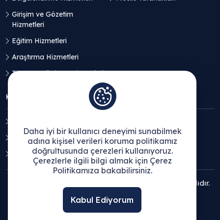
Girişim ve Gözetim
Hizmetleri
Eğitim Hizmetleri
Araştırma Hizmetleri
Ticaret Geliştirme Hizmetleri
KVKK
Aydınlatma Metni
Daha iyi bir kullanıcı deneyimi sunabilmek
Açık Rıza Beyanı
adına kişisel verileri koruma politikamız
doğrultusunda çerezleri kullanıyoruz.
Çerez Politikası
Çerezlerle ilgili bilgi almak için Çerez
Politikamıza bakabilirsiniz.
© 2025 Ege Bölgesi Sanayi Odası - Tüm hakları saklıdır.
Kabul Ediyorum