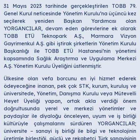
31 Mayıs 2023 tarihinde gerçekleştirilen TOBB 79.
Genel Kurul neticesinde Yönetim Kurulu’na üçüncü kez
seçilerek yeniden Başkan Yardımcısı olan
YORGANCILAR, devam eden görevlerine ek olarak
TOBB ETÜ Teknopark A.Ş., Marmara Vizyon
Gayrimenkul A.Ş. gibi iştirak şirketlerin Yönetim Kurulu
Başkanlığı ile TOBB ETÜ Hastanesi’nin yönetimi
kapsamında Sağlık Araştırma ve Uygulama Merkezi
A.Ş. Yönetim Kurulu Üyeliğini üstlenmiştir.
Ülkesine olan vefa borcunu en iyi hizmet ederek
ödeyeceğine inanan, pek çok STK, kurum, kuruluş ve
üniversitede, Yönetim, Danışma Kurulu veya Mütevelli
Heyet Üyeliği yapan, ortak akla verdiği önem
doğrultusunda yerel ve merkezi yönetimler ve
paydaşlar ile diyaloğu önceleyen, uyum ve iş birliği
kültürüyle çalışmalarını sürdüren YORGANCILAR;
üniversite – sanayi iş birliği ile bilgi ve teknolojinin
üretimle birleştiği, güçlü ve rekabetçi Türk sanayisinin