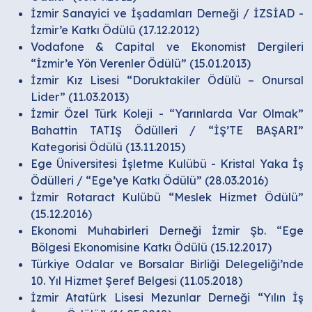
İzmir Sanayici ve İşadamları Derneği / İZSİAD -
İzmir’e Katkı Ödülü (17.12.2012)
Vodafone & Capital ve Ekonomist Dergileri
“İzmir’e Yön Verenler Ödülü” (15.01.2013)
İzmir Kız Lisesi “Doruktakiler Ödülü – Onursal
Lider” (11.03.2013)
İzmir Özel Türk Koleji - “Yarınlarda Var Olmak”
Bahattin TATIŞ Ödülleri / “İŞ’TE BAŞARI”
Kategorisi Ödülü (13.11.2015)
Ege Üniversitesi İşletme Kulübü - Kristal Yaka İş
Ödülleri / “Ege’ye Katkı Ödülü” (28.03.2016)
İzmir Rotaract Kulübü “Meslek Hizmet Ödülü”
(15.12.2016)
Ekonomi Muhabirleri Derneği İzmir Şb. “Ege
Bölgesi Ekonomisine Katkı Ödülü (15.12.2017)
Türkiye Odalar ve Borsalar Birliği Delegeliği’nde
10. Yıl Hizmet Şeref Belgesi (11.05.2018)
İzmir Atatürk Lisesi Mezunlar Derneği “Yılın İş