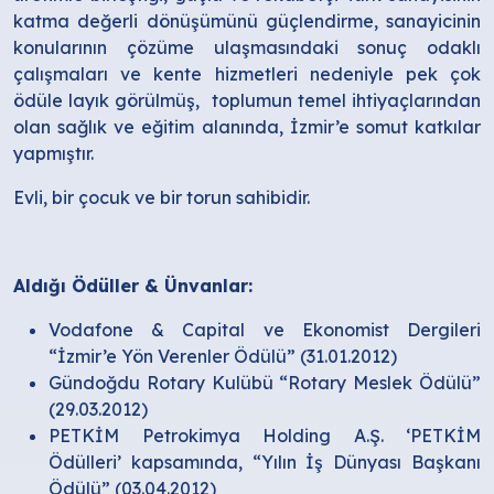
katma değerli dönüşümünü güçlendirme, sanayicinin
konularının çözüme ulaşmasındaki sonuç odaklı
çalışmaları ve kente hizmetleri nedeniyle pek çok
ödüle layık görülmüş, toplumun temel ihtiyaçlarından
olan sağlık ve eğitim alanında, İzmir’e somut katkılar
yapmıştır.
Evli, bir çocuk ve bir torun sahibidir.
Aldığı Ödüller & Ünvanlar:
Vodafone & Capital ve Ekonomist Dergileri
“İzmir’e Yön Verenler Ödülü” (31.01.2012)
Gündoğdu Rotary Kulübü “Rotary Meslek Ödülü”
(29.03.2012)
PETKİM Petrokimya Holding A.Ş. ‘PETKİM
Ödülleri’ kapsamında, “Yılın İş Dünyası Başkanı
Ödülü” (03.04.2012)