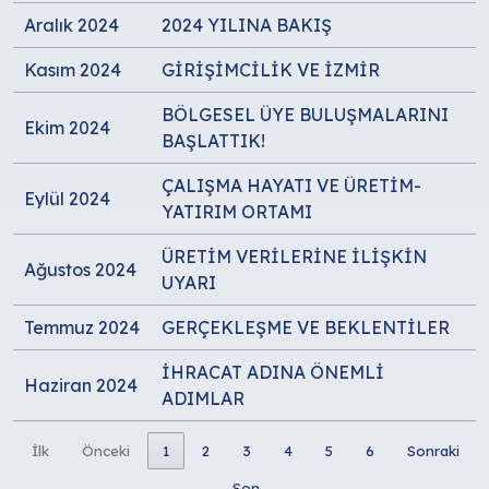
Aralık 2024
2024 YILINA BAKIŞ
Kasım 2024
GİRİŞİMCİLİK VE İZMİR
BÖLGESEL ÜYE BULUŞMALARINI
Ekim 2024
BAŞLATTIK!
ÇALIŞMA HAYATI VE ÜRETİM-
Eylül 2024
YATIRIM ORTAMI
ÜRETİM VERİLERİNE İLİŞKİN
Ağustos 2024
UYARI
Temmuz 2024
GERÇEKLEŞME VE BEKLENTİLER
İHRACAT ADINA ÖNEMLİ
Haziran 2024
ADIMLAR
İlk
Önceki
1
2
3
4
5
6
Sonraki
Son