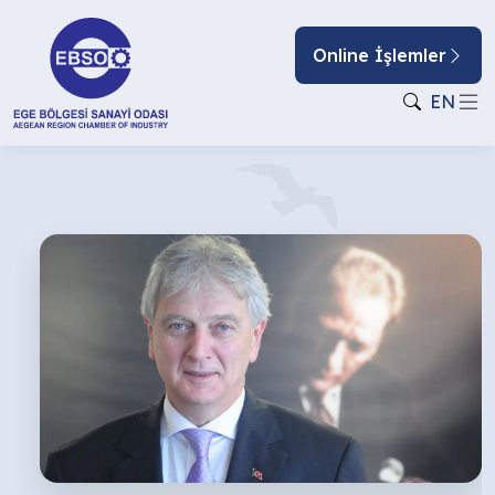
Online İşlemler
EN
“YENİ
NORMAL”
İÇİN
HAZIR
MIYIZ?