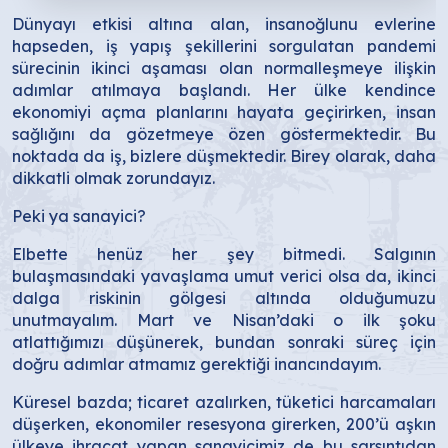
Dünyayı etkisi altına alan, insanoğlunu evlerine
hapseden, iş yapış şekillerini sorgulatan pandemi
sürecinin ikinci aşaması olan normalleşmeye ilişkin
adımlar atılmaya başlandı. Her ülke kendince
ekonomiyi açma planlarını hayata geçirirken, insan
sağlığını da gözetmeye özen göstermektedir. Bu
noktada da iş, bizlere düşmektedir. Birey olarak, daha
dikkatli olmak zorundayız.
Peki ya sanayici?
Elbette henüz her şey bitmedi. Salgının
bulaşmasındaki yavaşlama umut verici olsa da, ikinci
dalga riskinin gölgesi altında olduğumuzu
unutmayalım. Mart ve Nisan’daki o ilk şoku
atlattığımızı düşünerek, bundan sonraki süreç için
doğru adımlar atmamız gerektiği inancındayım.
Küresel bazda; ticaret azalırken, tüketici harcamaları
düşerken, ekonomiler resesyona girerken, 200’ü aşkın
ülkeye ihracat yapan sanayicimiz de bu sarsıntıdan