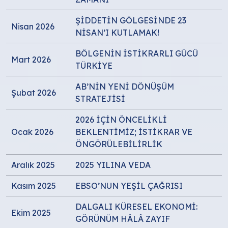
ŞİDDETİN GÖLGESİNDE 23
Nisan 2026
NİSAN’I KUTLAMAK!
BÖLGENİN İSTİKRARLI GÜCÜ
Mart 2026
TÜRKİYE
AB’NİN YENİ DÖNÜŞÜM
Şubat 2026
STRATEJİSİ
2026 İÇİN ÖNCELİKLİ
Ocak 2026
BEKLENTİMİZ; İSTİKRAR VE
ÖNGÖRÜLEBİLİRLİK
Aralık 2025
2025 YILINA VEDA
Kasım 2025
EBSO’NUN YEŞİL ÇAĞRISI
DALGALI KÜRESEL EKONOMİ:
Ekim 2025
GÖRÜNÜM HÂLÂ ZAYIF