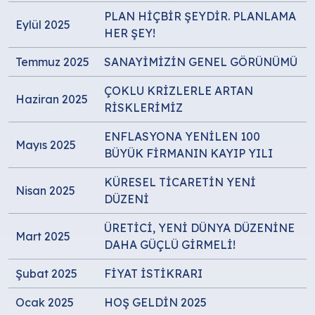
PLAN HİÇBİR ŞEYDİR. PLANLAMA
Eylül 2025
HER ŞEY!
Temmuz 2025
SANAYİMİZİN GENEL GÖRÜNÜMÜ
ÇOKLU KRİZLERLE ARTAN
Haziran 2025
RİSKLERİMİZ
ENFLASYONA YENİLEN 100
Mayıs 2025
BÜYÜK FİRMANIN KAYIP YILI
KÜRESEL TİCARETİN YENİ
Nisan 2025
DÜZENİ
ÜRETİCİ, YENİ DÜNYA DÜZENİNE
Mart 2025
DAHA GÜÇLÜ GİRMELİ!
Şubat 2025
FİYAT İSTİKRARI
Ocak 2025
HOŞ GELDİN 2025