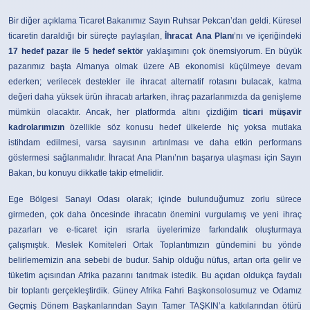
Bir diğer açıklama Ticaret Bakanımız Sayın Ruhsar Pekcan’dan geldi. Küresel
ticaretin daraldığı bir süreçte paylaşılan,
İhracat Ana Planı
’nı ve içeriğindeki
17 hedef pazar ile 5 hedef sektör
yaklaşımını çok önemsiyorum. En büyük
pazarımız başta Almanya olmak üzere AB ekonomisi küçülmeye devam
ederken; verilecek destekler ile ihracat alternatif rotasını bulacak, katma
değeri daha yüksek ürün ihracatı artarken, ihraç pazarlarımızda da genişleme
mümkün olacaktır. Ancak, her platformda altını çizdiğim
ticari müşavir
kadrolarımızın
özellikle söz konusu hedef ülkelerde hiç yoksa mutlaka
istihdam edilmesi, varsa sayısının artırılması ve daha etkin performans
göstermesi sağlanmalıdır. İhracat Ana Planı’nın başarıya ulaşması için Sayın
Bakan, bu konuyu dikkatle takip etmelidir.
Ege Bölgesi Sanayi Odası olarak; içinde bulunduğumuz zorlu sürece
girmeden, çok daha öncesinde ihracatın önemini vurgulamış ve yeni ihraç
pazarları ve e-ticaret için ısrarla üyelerimize farkındalık oluşturmaya
çalışmıştık. Meslek Komiteleri Ortak Toplantımızın gündemini bu yönde
belirlememizin ana sebebi de budur. Sahip olduğu nüfus, artan orta gelir ve
tüketim açısından Afrika pazarını tanıtmak istedik. Bu açıdan oldukça faydalı
bir toplantı gerçekleştirdik. Güney Afrika Fahri Başkonsolosumuz ve Odamız
Geçmiş Dönem Başkanlarından Sayın Tamer TAŞKIN’a katkılarından ötürü