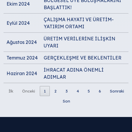
BÖLGESEL ÜYE BULUŞMALARINI
Ekim 2024
BAŞLATTIK!
ÇALIŞMA HAYATI VE ÜRETİM-
Eylül 2024
YATIRIM ORTAMI
ÜRETİM VERİLERİNE İLİŞKİN
Ağustos 2024
UYARI
Temmuz 2024
GERÇEKLEŞME VE BEKLENTİLER
İHRACAT ADINA ÖNEMLİ
Haziran 2024
ADIMLAR
İlk
Önceki
1
2
3
4
5
6
Sonraki
Son