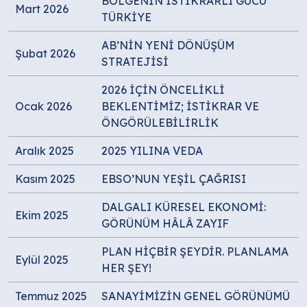
BÖLGENİN İSTİKRARLI GÜCÜ
Mart 2026
TÜRKİYE
AB’NİN YENİ DÖNÜŞÜM
Şubat 2026
STRATEJİSİ
2026 İÇİN ÖNCELİKLİ
Ocak 2026
BEKLENTİMİZ; İSTİKRAR VE
ÖNGÖRÜLEBİLİRLİK
Aralık 2025
2025 YILINA VEDA
Kasım 2025
EBSO’NUN YEŞİL ÇAĞRISI
DALGALI KÜRESEL EKONOMİ:
Ekim 2025
GÖRÜNÜM HÂLÂ ZAYIF
PLAN HİÇBİR ŞEYDİR. PLANLAMA
Eylül 2025
HER ŞEY!
Temmuz 2025
SANAYİMİZİN GENEL GÖRÜNÜMÜ