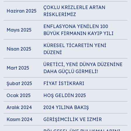
ÇOKLU KRİZLERLE ARTAN
Haziran 2025
RİSKLERİMİZ
ENFLASYONA YENİLEN 100
Mayıs 2025
BÜYÜK FİRMANIN KAYIP YILI
KÜRESEL TİCARETİN YENİ
Nisan 2025
DÜZENİ
ÜRETİCİ, YENİ DÜNYA DÜZENİNE
Mart 2025
DAHA GÜÇLÜ GİRMELİ!
Şubat 2025
FİYAT İSTİKRARI
Ocak 2025
HOŞ GELDİN 2025
Aralık 2024
2024 YILINA BAKIŞ
Kasım 2024
GİRİŞİMCİLİK VE İZMİR