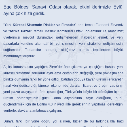
Ege Bölgesi Sanayi Odası olarak, etkinliklerimizle Eylül
ayına çok hızlı girdik.
“
Yeni Küresel Sistemde Riskler ve Fırsatlar
” ana temalı Ekonomi Zirvemiz
ve “
Afrika Pazarı
” temalı Meslek Komiteleri Ortak Toplantımız ile amacımız;
üyelerimizi mevcut durumdaki gelişmelerden haberdar etmek ve yeni
pazarlarla kendine alternatif bir yol çizmesini, yeni stratejiler geliştirmesini
sağlamaktı. Toplantılar sonrası, aldığımız olumlu tepkilerden büyük
memnuniyet duyduk.
Açılış konuşmasını yaptığım Zirve’de öne çıkarmaya çalıştığım husus; yeni
küresel sistemde soruların aynı ama cevapların değiştiği, yeni yaklaşımlarla
birlikte dünyanın farklı bir yöne gittiği, batıdan doğuya kayan üretim ile ticaretin
nasıl yön değiştirdiği, küresel ekonomide daralan ticaret ve üretim yapısının
yeni pazar arayışlarını öne çıkardığını, Türkiye’nin böyle bir dönüşüm içinde
üretim potansiyelinin güçlü ama altyapısının zayıf olduğunu, bunu
güçlendirmek için de Eğitim 4.0’ın ivedilikle gereklerinin yapılması gerektiğini
verilerle, slaytlarla anlatmaya çalıştım.
Dünya farklı bir yöne doğru yol alırken, bizler de bu farkındalıkla bazı