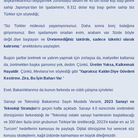
alışkanlıklarımızı değiştirmek zorundayız dedim ve 40 bin dolar kişi başı gelire
sahip Japonya’dan bir işadamının, 9.311 dolar kişi başı gelire sahip biz
Türkler için söylediği;
“Siz Türkler mütevazi yaşamıyorsunuz. Daha sonra borç batağına
giriyorsunuz. Ben işadamıyım sıradan evim, arabam var. Sizde böyle
değil..diye başlayan ve
Üretemediğiniz taktirde, sadece tüketici olarak
kalırsınız
.” anektodunu paylaştım.
Bugün şartlar üretmek ve yatırım yapmak için zorlaşsa da, maliyetler katlansa
da, üretmekten başka şansımız yok, dedim. Çünkü,
Üretim Yoksa, Kalkınmak
Hayaldir
. Çünkü, Mevlana’nın söylediği gibi “
Yapraksız Kaldın Diye Gövdeni
Kestirme. Zira, Bu İşin Baharı Var
.”
Evet, Bakanlıklarımız da bunun farkında ve ciddi çalışma içindeler.
Sanayi ve Teknoloji Bakanımız Sayın Mustafa Varank,
2023 Sanayi ve
Teknoloji Stratejisi
’ni geçen hafta açıkladı. Sanayi 4.0 sürecinde üretimdeki
dönüşümün farkındalığı ile “Teknoloji odaklı sanayi hamlesinin başlatılacağı
ve 300’den fazla ürün grubunun Türkiye’de üretileceği, 2023'e kadar en az 10
Turcorn” hedeflerini kamuoyu ile paylaştı. Dijital dönüşüme hız verecek söz
konusu stratejilerin, kağıt üstünde kalmaması en büyük dileğimizdir.