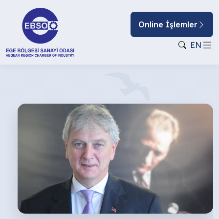
Online İşlemler
EN
ÜRETİM
YOKSA,
KALKINMAK
HAYALDİR!