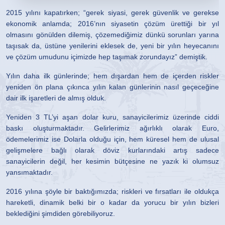
2015 yılını kapatırken; “gerek siyasi, gerek güvenlik ve gerekse
ekonomik anlamda; 2016’nın siyasetin çözüm ürettiği bir yıl
olmasını gönülden dilemiş, çözemediğimiz dünkü sorunları yarına
taşısak da, üstüne yenilerini eklesek de, yeni bir yılın heyecanını
ve çözüm umudunu içimizde hep taşımak zorundayız” demiştik.
Yılın daha ilk günlerinde; hem dışardan hem de içerden riskler
yeniden ön plana çıkınca yılın kalan günlerinin nasıl geçeceğine
dair ilk işaretleri de almış olduk.
Yeniden 3 TL’yi aşan dolar kuru, sanayicilerimiz üzerinde ciddi
baskı oluşturmaktadır. Gelirlerimiz ağırlıklı olarak Euro,
ödemelerimiz ise Dolarla olduğu için, hem küresel hem de ulusal
gelişmelere bağlı olarak döviz kurlarındaki artış sadece
sanayicilerin değil, her kesimin bütçesine ne yazık ki olumsuz
yansımaktadır.
2016 yılına şöyle bir baktığımızda; riskleri ve fırsatları ile oldukça
hareketli, dinamik belki bir o kadar da yorucu bir yılın bizleri
beklediğini şimdiden görebiliyoruz.