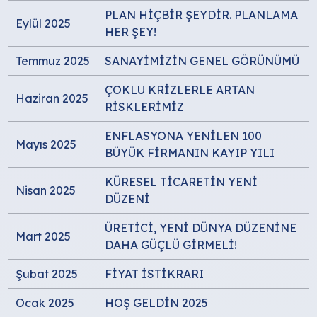
PLAN HİÇBİR ŞEYDİR. PLANLAMA
Eylül 2025
HER ŞEY!
Temmuz 2025
SANAYİMİZİN GENEL GÖRÜNÜMÜ
ÇOKLU KRİZLERLE ARTAN
Haziran 2025
RİSKLERİMİZ
ENFLASYONA YENİLEN 100
Mayıs 2025
BÜYÜK FİRMANIN KAYIP YILI
KÜRESEL TİCARETİN YENİ
Nisan 2025
DÜZENİ
ÜRETİCİ, YENİ DÜNYA DÜZENİNE
Mart 2025
DAHA GÜÇLÜ GİRMELİ!
Şubat 2025
FİYAT İSTİKRARI
Ocak 2025
HOŞ GELDİN 2025