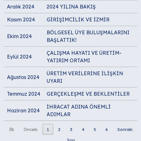
Aralık 2024
2024 YILINA BAKIŞ
Kasım 2024
GİRİŞİMCİLİK VE İZMİR
BÖLGESEL ÜYE BULUŞMALARINI
Ekim 2024
BAŞLATTIK!
ÇALIŞMA HAYATI VE ÜRETİM-
Eylül 2024
YATIRIM ORTAMI
ÜRETİM VERİLERİNE İLİŞKİN
Ağustos 2024
UYARI
Temmuz 2024
GERÇEKLEŞME VE BEKLENTİLER
İHRACAT ADINA ÖNEMLİ
Haziran 2024
ADIMLAR
İlk
Önceki
1
2
3
4
5
6
Sonraki
Son