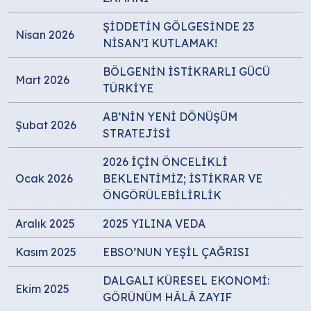
ŞİDDETİN GÖLGESİNDE 23
Nisan 2026
NİSAN’I KUTLAMAK!
BÖLGENİN İSTİKRARLI GÜCÜ
Mart 2026
TÜRKİYE
AB’NİN YENİ DÖNÜŞÜM
Şubat 2026
STRATEJİSİ
2026 İÇİN ÖNCELİKLİ
Ocak 2026
BEKLENTİMİZ; İSTİKRAR VE
ÖNGÖRÜLEBİLİRLİK
Aralık 2025
2025 YILINA VEDA
Kasım 2025
EBSO’NUN YEŞİL ÇAĞRISI
DALGALI KÜRESEL EKONOMİ:
Ekim 2025
GÖRÜNÜM HÂLÂ ZAYIF