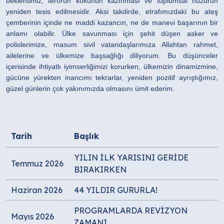
beklentimiz, terörün kökünün kazınması ve toplumsal huzurun
yeniden tesis edilmesidir. Aksi takdirde, etrafımızdaki bu ateş
çemberinin içinde ne maddi kazancın, ne de manevi başarının bir
anlamı olabilir. Ülke savunması için şehit düşen asker ve
polislerimize, masum sivil vatandaşlarımıza Allahtan rahmet,
ailelerine ve ülkemize başsağlığı diliyorum. Bu düşünceler
içerisinde ihtiyatlı iyimserliğimizi korurken, ülkemizin dinamizmine,
gücüne yürekten inancımı tekrarlar, yeniden pozitif ayrıştığımız,
güzel günlerin çok yakınımızda olmasını ümit ederim.
Tarih
Başlık
YILIN İLK YARISINI GERİDE
Temmuz 2026
BIRAKIRKEN
Haziran 2026
44 YILDIR GURURLA!
PROGRAMLARDA REVİZYON
Mayıs 2026
ZAMANI