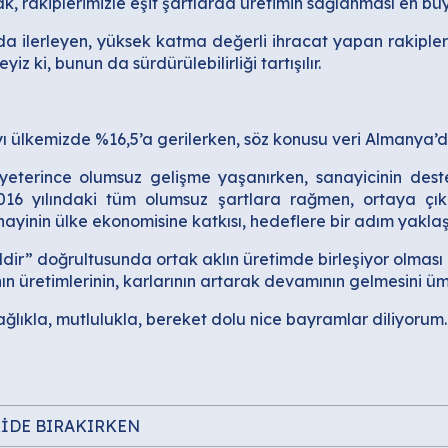
ak, rakiplerimizle eşit şartlarda üretimin sağlanması en b
 ilerleyen, yüksek katma değerli ihracat yapan rakiplerim
 ki, bunun da sürdürülebilirliği tartışılır.
payı ülkemizde %16,5’a gerilerken, söz konusu veri Almanya’
yeterince olumsuz gelişme yaşanırken, sanayicinin des
2016 yılındaki tüm olumsuz şartlara rağmen, ortaya çık
n sanayinin ülke ekonomisine katkısı, hedeflere bir adım yak
r” doğrultusunda ortak aklın üretimde birleşiyor olması ç
nın üretimlerinin, karlarının artarak devamının gelmesini ü
lıkla, mutlulukla, bereket dolu nice bayramlar diliyorum.
RİDE BIRAKIRKEN