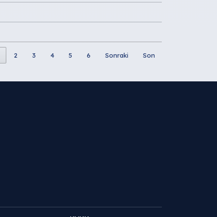
2
3
4
5
6
Sonraki
Son