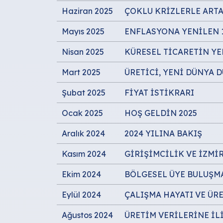
Haziran 2025
ÇOKLU KRİZLERLE ART
Mayıs 2025
ENFLASYONA YENİLEN 1
Nisan 2025
KÜRESEL TİCARETİN YE
Mart 2025
ÜRETİCİ, YENİ DÜNYA 
Şubat 2025
FİYAT İSTİKRARI
Ocak 2025
HOŞ GELDİN 2025
Aralık 2024
2024 YILINA BAKIŞ
Kasım 2024
GİRİŞİMCİLİK VE İZMİ
Ekim 2024
BÖLGESEL ÜYE BULUŞMA
Eylül 2024
ÇALIŞMA HAYATI VE ÜR
Ağustos 2024
ÜRETİM VERİLERİNE İL