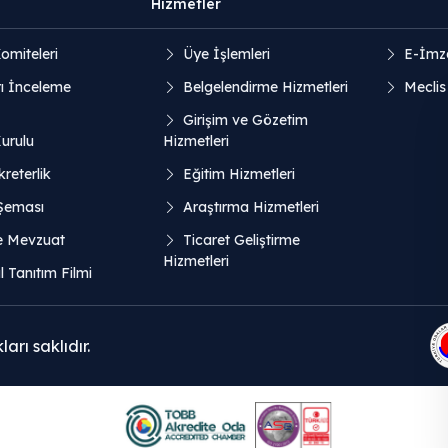
Hizmetler
omiteleri
Üye İşlemleri
E-İmz
ı İnceleme
Belgelendirme Hizmetleri
Meclis
Girişim ve Gözetim
Kurulu
Hizmetleri
reterlik
Eğitim Hizmetleri
 Şeması
Araştırma Hizmetleri
e Mevzuat
Ticaret Geliştirme
Hizmetleri
 Tanıtım Filmi
rı saklıdır.