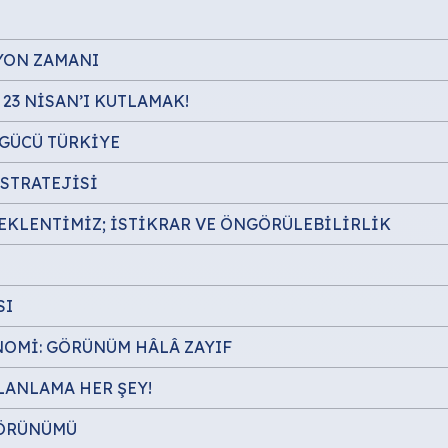
YON ZAMANI
23 NİSAN’I KUTLAMAK!
 GÜCÜ TÜRKİYE
STRATEJİSİ
BEKLENTİMİZ; İSTİKRAR VE ÖNGÖRÜLEBİLİRLİK
SI
NOMİ: GÖRÜNÜM HÂLÂ ZAYIF
PLANLAMA HER ŞEY!
GÖRÜNÜMÜ