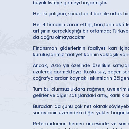
büyük listeye girmeyi başarmıştır.
Her iki çalışma, sonuçları itibari ile ortak
Her 4 firmanın zarar ettiği, borçların aktif
artışının gerçekleştiği bir ortamda; Türkiy
da doğru olmayacaktır.
Finansman giderlerinin faaliyet karı iç
kuruluşlarımız faaliyet karının yaklaşık yarı
Ancak, 2016 yılı özelinde özellikle satı
üzülerek görmekteyiz. Kuşkusuz, geçen sen
coğrafyalardan kaynaklı sıkıntıların Bölgemi
Tüm bu olumsuzluklara rağmen, üyelerimiz f
gelirler ve diğer satışlardaki artış, karlılık 
Buradan da şunu çok net olarak söyleyebilir
sanayicinin üzerindeki diğer yükler bugünk
Referandumun hemen öncesinde ve sonrası