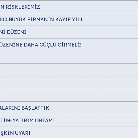
AN RİSKLERİMİZ
00 BÜYÜK FİRMANIN KAYIP YILI
Nİ DÜZENİ
DÜZENİNE DAHA GÜÇLÜ GİRMELİ!
R
LARINI BAŞLATTIK!
ETİM-YATIRIM ORTAMI
İŞKİN UYARI