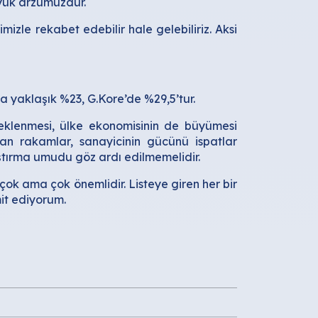
üyük arzumuzdur.
izle rekabet edebilir hale gelebiliriz. Aksi
da yaklaşık %23, G.Kore’de %29,5’tur.
teklenmesi, ülke ekonomisinin de büyümesi
an rakamlar, sanayicinin gücünü ispatlar
laştırma umudu göz ardı edilmemelidir.
ok ama çok önemlidir. Listeye giren her bir
mit ediyorum.