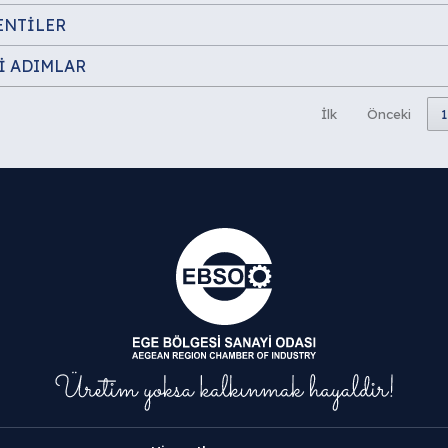
ENTİLER
İ ADIMLAR
İlk
Önceki
1