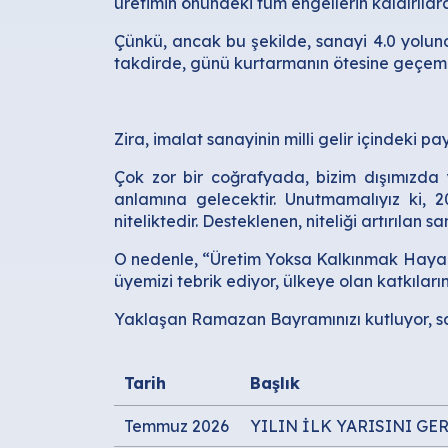
üretimin önündeki tüm engellerin kaldırılar
Çünkü, ancak bu şekilde, sanayi 4.0 yolunda
takdirde, günü kurtarmanın ötesine geçemeyiz
Zira, imalat sanayinin milli gelir içindeki 
Çok zor bir coğrafyada, bizim dışımızda 
anlamına gelecektir. Unutmamalıyız ki, 
niteliktedir. Desteklenen, niteliği artırıla
O nedenle, “Üretim Yoksa Kalkınmak Hayaldi
üyemizi tebrik ediyor, ülkeye olan katkıları
Yaklaşan Ramazan Bayramınızı kutluyor, sağ
Tarih
Başlık
Temmuz 2026
YILIN İLK YARISINI GE