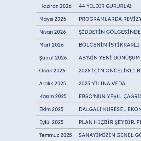
Haziran 2026
44 YILDIR GURURLA!
Mayıs 2026
PROGRAMLARDA REVİZ
Nisan 2026
ŞİDDETİN GÖLGESİNDE 
Mart 2026
BÖLGENİN İSTİKRARLI
Şubat 2026
AB’NİN YENİ DÖNÜŞÜM 
Ocak 2026
2026 İÇİN ÖNCELİKLİ 
Aralık 2025
2025 YILINA VEDA
Kasım 2025
EBSO’NUN YEŞİL ÇAĞRI
Ekim 2025
DALGALI KÜRESEL EKO
Eylül 2025
PLAN HİÇBİR ŞEYDİR. 
Temmuz 2025
SANAYİMİZİN GENEL 