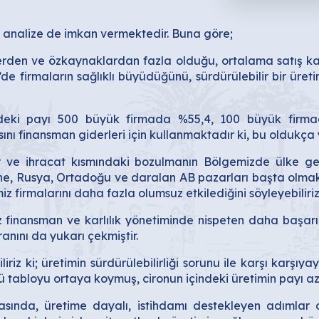
 bir analize de imkan vermektedir. Buna göre;
lerden ve özkaynaklardan fazla olduğu, ortalama satış karlıl
e’de firmaların sağlıklı büyüdüğünü, sürdürülebilir bir ü
indeki payı 500 büyük firmada %55,4, 100 büyük firma
sını finansman giderleri için kullanmaktadır ki, bu oldukça 
şlar ve ihracat kısmındaki bozulmanın Bölgemizde ülke g
e, Rusya, Ortadoğu ve daralan AB pazarları başta olmak
z firmalarını daha fazla olumsuz etkilediğini söyleyebiliriz
inansman ve karlılık yönetiminde nispeten daha başarılı o
oranını da yukarı çekmiştir.
iz ki; üretimin sürdürülebilirliği sorunu ile karşı karşıy
ü tabloyu ortaya koymuş, cironun içindeki üretimin payı 
nda, üretime dayalı, istihdamı destekleyen adımlar o