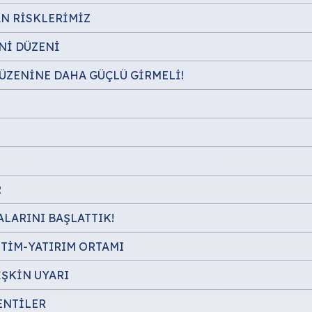
AN RİSKLERİMİZ
Nİ DÜZENİ
DÜZENİNE DAHA GÜÇLÜ GİRMELİ!
R
LARINI BAŞLATTIK!
ETİM-YATIRIM ORTAMI
İŞKİN UYARI
ENTİLER