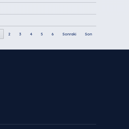
2
3
4
5
6
Sonraki
Son