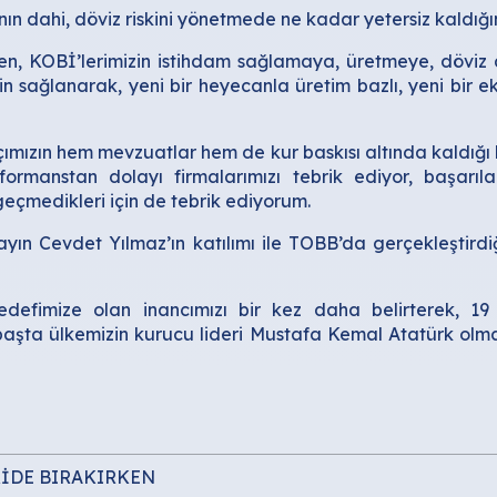
 dahi, döviz riskini yönetmede ne kadar yetersiz kaldığın
ken, KOBİ’lerimizin istihdam sağlamaya, üretmeye, döviz
iğin sağlanarak, yeni bir heyecanla üretim bazlı, yeni b
tçımızın hem mevzuatlar hem de kur baskısı altında kaldığı
formanstan dolayı firmalarımızı tebrik ediyor, başarıla
eçmedikleri için de tebrik ediyorum.
ın Cevdet Yılmaz’ın katılımı ile TOBB’da gerçekleştird
hedefimize olan inancımızı bir kez daha belirterek, 
başta ülkemizin kurucu lideri Mustafa Kemal Atatürk ol
RİDE BIRAKIRKEN