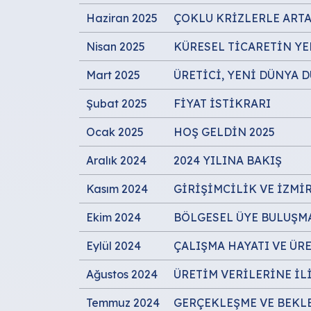
Haziran 2025
ÇOKLU KRİZLERLE ART
Nisan 2025
KÜRESEL TİCARETİN YE
Mart 2025
ÜRETİCİ, YENİ DÜNYA 
Şubat 2025
FİYAT İSTİKRARI
Ocak 2025
HOŞ GELDİN 2025
Aralık 2024
2024 YILINA BAKIŞ
Kasım 2024
GİRİŞİMCİLİK VE İZMİ
Ekim 2024
BÖLGESEL ÜYE BULUŞMA
Eylül 2024
ÇALIŞMA HAYATI VE ÜR
Ağustos 2024
ÜRETİM VERİLERİNE İL
Temmuz 2024
GERÇEKLEŞME VE BEKL