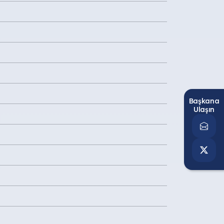
Başkana
Ulaşın