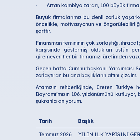
· Artan kambiyo zararı, 100 büyük firmanın
Büyük firmalarımız bu denli zorluk yaşar
öncelikle, motivasyonun ve öngörülebilirl
şarttır.
Finansman temininin çok zorlaştığı, ihraca
karşısında göstermiş oldukları üstün per
giremeyen her bir firmamızı üretimden vazg
Geçen hafta Cumhurbaşkanı Yardımcısı Say
zorlaştıran bu ana başlıkların altını çizdim.
Atamızın rehberliğinde, üreten Türkiye 
Bayramı’mızın 106. yıldönümünü kutluyor, 
şükranla anıyorum.
Tarih
Başlık
Temmuz 2026
YILIN İLK YARISINI GE