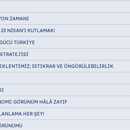
YON ZAMANI
23 NİSAN’I KUTLAMAK!
 GÜCÜ TÜRKİYE
STRATEJİSİ
BEKLENTİMİZ; İSTİKRAR VE ÖNGÖRÜLEBİLİRLİK
SI
NOMİ: GÖRÜNÜM HÂLÂ ZAYIF
PLANLAMA HER ŞEY!
GÖRÜNÜMÜ