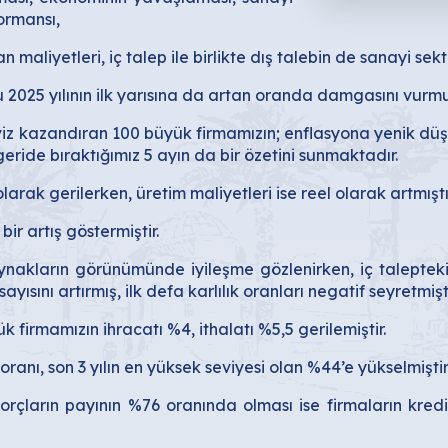
ormansı,
maliyetleri, iç talep ile birlikte dış talebin de sanayi se
 2025 yılının ilk yarısına da artan oranda damgasını vurmu
iz kazandıran 100 büyük firmamızın; enflasyona yenik düştü
eride bıraktığımız 5 ayın da bir özetini sunmaktadır.
arak gerilerken, üretim maliyetleri ise reel olarak artmıştı
r artış göstermiştir.
nakların görünümünde iyileşme gözlenirken, iç taleptek
ısını artırmış, ilk defa karlılık oranları negatif seyretmişti
rmamızın ihracatı %4, ithalatı %5,5 gerilemiştir.
anı, son 3 yılın en yüksek seviyesi olan %44’e yükselmiştir
ların payının %76 oranında olması ise firmaların krediy