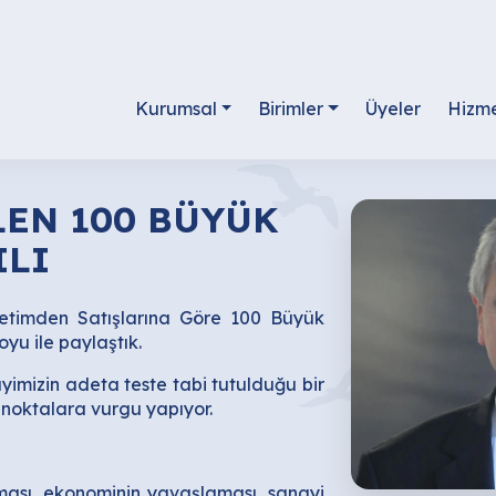
Kurumsal
Birimler
Üyeler
Hizme
LEN 100 BÜYÜK
ILI
etimden Satışlarına Göre 100 Büyük
yu ile paylaştık.
yimizin adeta teste tabi tutulduğu bir
 noktalara vurgu yapıyor.
lması, ekonominin yavaşlaması, sanayi