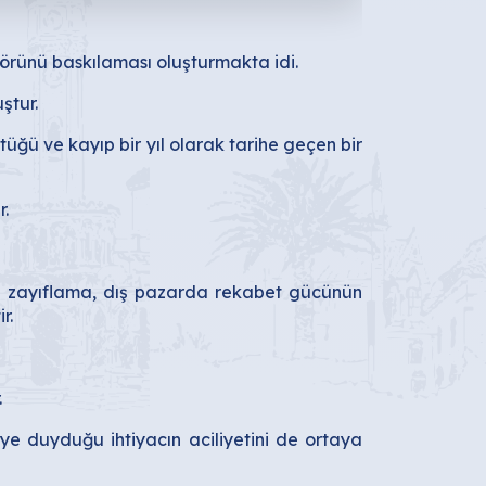
ktörünü baskılaması oluşturmakta idi.
ştur.
ğü ve kayıp bir yıl olarak tarihe geçen bir
r.
i zayıflama, dış pazarda rekabet gücünün
r.
.
e duyduğu ihtiyacın aciliyetini de ortaya