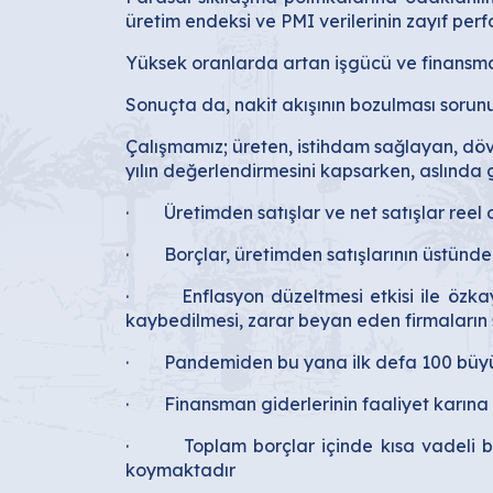
üretim endeksi ve PMI verilerinin zayıf perf
Yüksek oranlarda artan işgücü ve finansman 
Sonuçta da, nakit akışının bozulması sorunu
Çalışmamız; üreten, istihdam sağlayan, döv
yılın değerlendirmesini kapsarken, aslında g
· Üretimden satışlar ve net satışlar reel ol
· Borçlar, üretimden satışlarının üstünde bi
· Enflasyon düzeltmesi etkisi ile özkay
kaybedilmesi, zarar beyan eden firmaların say
· Pandemiden bu yana ilk defa 100 büyük fi
· Finansman giderlerinin faaliyet karına or
· Toplam borçlar içinde kısa vadeli borç
koymaktadır