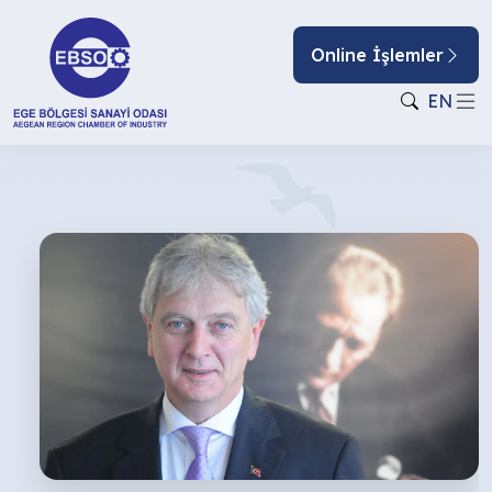
Online İşlemler
EN
HER
EVE
BİR
TÜRK
MALI!