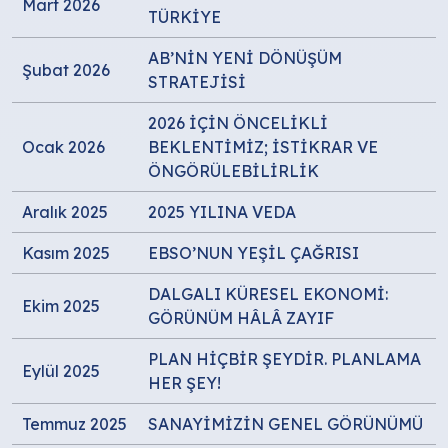
Mart 2026
TÜRKİYE
AB’NİN YENİ DÖNÜŞÜM
Şubat 2026
STRATEJİSİ
2026 İÇİN ÖNCELİKLİ
Ocak 2026
BEKLENTİMİZ; İSTİKRAR VE
ÖNGÖRÜLEBİLİRLİK
Aralık 2025
2025 YILINA VEDA
Kasım 2025
EBSO’NUN YEŞİL ÇAĞRISI
DALGALI KÜRESEL EKONOMİ:
Ekim 2025
GÖRÜNÜM HÂLÂ ZAYIF
PLAN HİÇBİR ŞEYDİR. PLANLAMA
Eylül 2025
HER ŞEY!
Temmuz 2025
SANAYİMİZİN GENEL GÖRÜNÜMÜ