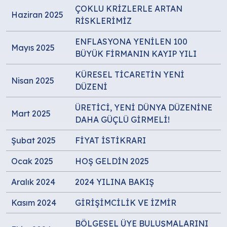
ÇOKLU KRİZLERLE ARTAN
Haziran 2025
RİSKLERİMİZ
ENFLASYONA YENİLEN 100
Mayıs 2025
BÜYÜK FİRMANIN KAYIP YILI
KÜRESEL TİCARETİN YENİ
Nisan 2025
DÜZENİ
ÜRETİCİ, YENİ DÜNYA DÜZENİNE
Mart 2025
DAHA GÜÇLÜ GİRMELİ!
Şubat 2025
FİYAT İSTİKRARI
Ocak 2025
HOŞ GELDİN 2025
Aralık 2024
2024 YILINA BAKIŞ
Kasım 2024
GİRİŞİMCİLİK VE İZMİR
BÖLGESEL ÜYE BULUŞMALARINI