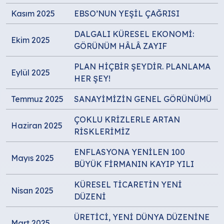
Kasım 2025
EBSO’NUN YEŞİL ÇAĞRISI
DALGALI KÜRESEL EKONOMİ:
Ekim 2025
GÖRÜNÜM HÂLÂ ZAYIF
PLAN HİÇBİR ŞEYDİR. PLANLAMA
Eylül 2025
HER ŞEY!
Temmuz 2025
SANAYİMİZİN GENEL GÖRÜNÜMÜ
ÇOKLU KRİZLERLE ARTAN
Haziran 2025
RİSKLERİMİZ
ENFLASYONA YENİLEN 100
Mayıs 2025
BÜYÜK FİRMANIN KAYIP YILI
KÜRESEL TİCARETİN YENİ
Nisan 2025
DÜZENİ
ÜRETİCİ, YENİ DÜNYA DÜZENİNE
Mart 2025