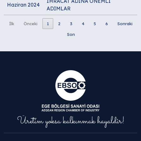
İHRACAT ADINA ÖNEMLİ
Haziran 2024
ADIMLAR
İlk
Önceki
1
2
3
4
5
6
Sonraki
Son