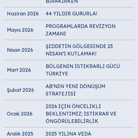
BIRAKIRKEN
Haziran 2026
44 YILDIR GURURLA!
PROGRAMLARDA REVİZYON
Mayıs 2026
ZAMANI
ŞİDDETİN GÖLGESİNDE 23
Nisan 2026
NİSAN’I KUTLAMAK!
BÖLGENİN İSTİKRARLI GÜCÜ
Mart 2026
TÜRKİYE
AB’NİN YENİ DÖNÜŞÜM
Şubat 2026
STRATEJİSİ
2026 İÇİN ÖNCELİKLİ
Ocak 2026
BEKLENTİMİZ; İSTİKRAR VE
ÖNGÖRÜLEBİLİRLİK
Aralık 2025
2025 YILINA VEDA