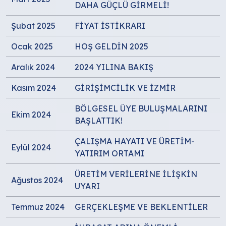
DAHA GÜÇLÜ GİRMELİ!
Şubat 2025
FİYAT İSTİKRARI
Ocak 2025
HOŞ GELDİN 2025
Aralık 2024
2024 YILINA BAKIŞ
Kasım 2024
GİRİŞİMCİLİK VE İZMİR
BÖLGESEL ÜYE BULUŞMALARINI
Ekim 2024
BAŞLATTIK!
ÇALIŞMA HAYATI VE ÜRETİM-
Eylül 2024
YATIRIM ORTAMI
ÜRETİM VERİLERİNE İLİŞKİN
Ağustos 2024
UYARI
Temmuz 2024
GERÇEKLEŞME VE BEKLENTİLER