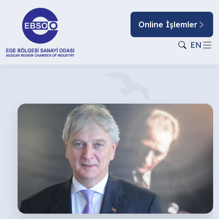
Online İşlemler
EN
2020
YILINDAN
ÖĞRENDİKLERİMİZ!