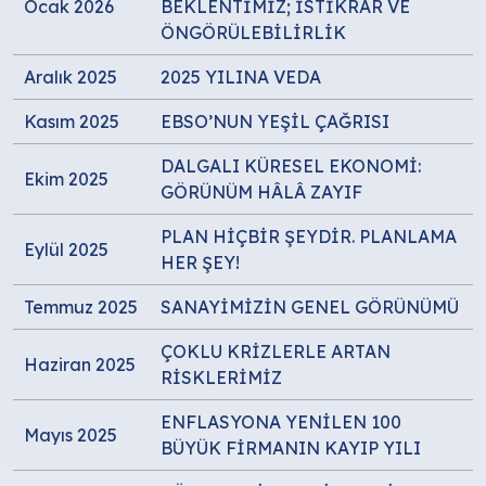
Ocak 2026
BEKLENTİMİZ; İSTİKRAR VE
ÖNGÖRÜLEBİLİRLİK
Aralık 2025
2025 YILINA VEDA
Kasım 2025
EBSO’NUN YEŞİL ÇAĞRISI
DALGALI KÜRESEL EKONOMİ:
Ekim 2025
GÖRÜNÜM HÂLÂ ZAYIF
PLAN HİÇBİR ŞEYDİR. PLANLAMA
Eylül 2025
HER ŞEY!
Temmuz 2025
SANAYİMİZİN GENEL GÖRÜNÜMÜ
ÇOKLU KRİZLERLE ARTAN
Haziran 2025
RİSKLERİMİZ
ENFLASYONA YENİLEN 100
Mayıs 2025
BÜYÜK FİRMANIN KAYIP YILI