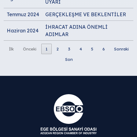
UYARI
Temmuz 2024
GERÇEKLEŞME VE BEKLENTİLER
İHRACAT ADINA ÖNEMLİ
Haziran 2024
ADIMLAR
İlk
Önceki
1
2
3
4
5
6
Sonraki
Son