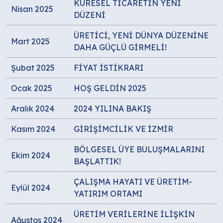
KÜRESEL TİCARETİN YENİ
Nisan 2025
DÜZENİ
ÜRETİCİ, YENİ DÜNYA DÜZENİNE
Mart 2025
DAHA GÜÇLÜ GİRMELİ!
Şubat 2025
FİYAT İSTİKRARI
Ocak 2025
HOŞ GELDİN 2025
Aralık 2024
2024 YILINA BAKIŞ
Kasım 2024
GİRİŞİMCİLİK VE İZMİR
BÖLGESEL ÜYE BULUŞMALARINI
Ekim 2024
BAŞLATTIK!
ÇALIŞMA HAYATI VE ÜRETİM-
Eylül 2024
YATIRIM ORTAMI
ÜRETİM VERİLERİNE İLİŞKİN
Ağustos 2024