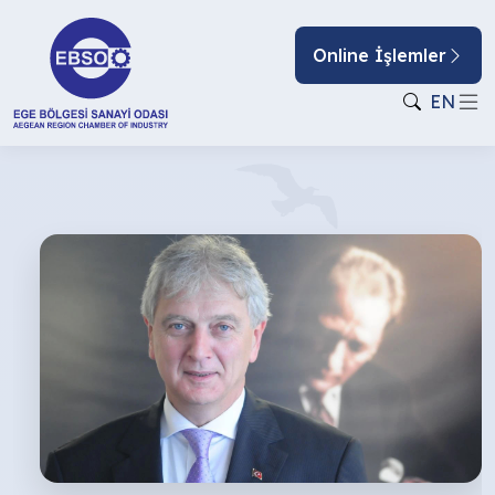
Online İşlemler
EN
SÖZ
KONUSU
VATANSA
GERİSİ
TEFERRUATTIR.