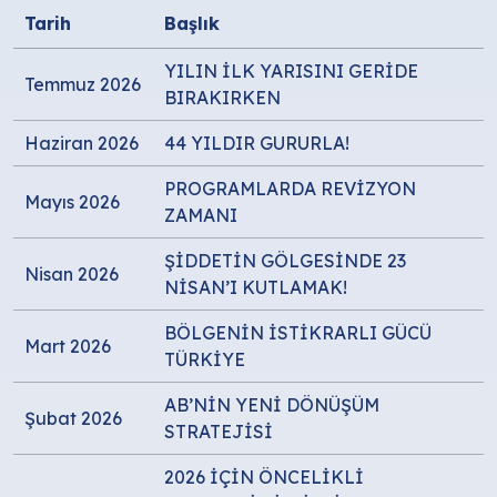
Tarih
Başlık
YILIN İLK YARISINI GERİDE
Temmuz 2026
BIRAKIRKEN
Haziran 2026
44 YILDIR GURURLA!
PROGRAMLARDA REVİZYON
Mayıs 2026
ZAMANI
ŞİDDETİN GÖLGESİNDE 23
Nisan 2026
NİSAN’I KUTLAMAK!
BÖLGENİN İSTİKRARLI GÜCÜ
Mart 2026
TÜRKİYE
AB’NİN YENİ DÖNÜŞÜM
Şubat 2026
STRATEJİSİ
2026 İÇİN ÖNCELİKLİ