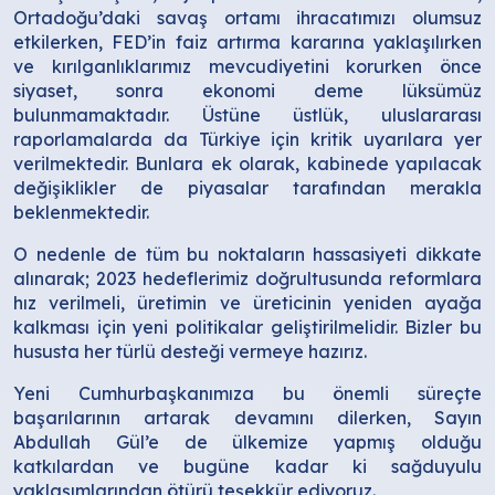
Ortadoğu’daki savaş ortamı ihracatımızı olumsuz
etkilerken, FED’in faiz artırma kararına yaklaşılırken
ve kırılganlıklarımız mevcudiyetini korurken önce
siyaset, sonra ekonomi deme lüksümüz
bulunmamaktadır. Üstüne üstlük, uluslararası
raporlamalarda da Türkiye için kritik uyarılara yer
verilmektedir. Bunlara ek olarak, kabinede yapılacak
değişiklikler de piyasalar tarafından merakla
beklenmektedir.
O nedenle de tüm bu noktaların hassasiyeti dikkate
alınarak; 2023 hedeflerimiz doğrultusunda reformlara
hız verilmeli, üretimin ve üreticinin yeniden ayağa
kalkması için yeni politikalar geliştirilmelidir. Bizler bu
hususta her türlü desteği vermeye hazırız.
Yeni Cumhurbaşkanımıza bu önemli süreçte
başarılarının artarak devamını dilerken, Sayın
Abdullah Gül’e de ülkemize yapmış olduğu
katkılardan ve bugüne kadar ki sağduyulu
yaklaşımlarından ötürü teşekkür ediyoruz.