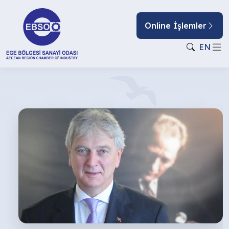
Online İşlemler
EN
YENİ
BİR
DÖNEME
GİRERKEN