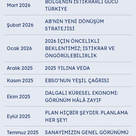
BÖLGENİN İSTİKRARLI GÜCÜ
Mart 2026
TÜRKİYE
AB’NİN YENİ DÖNÜŞÜM
Şubat 2026
STRATEJİSİ
2026 İÇİN ÖNCELİKLİ
Ocak 2026
BEKLENTİMİZ; İSTİKRAR VE
ÖNGÖRÜLEBİLİRLİK
Aralık 2025
2025 YILINA VEDA
Kasım 2025
EBSO’NUN YEŞİL ÇAĞRISI
DALGALI KÜRESEL EKONOMİ:
Ekim 2025
GÖRÜNÜM HÂLÂ ZAYIF
PLAN HİÇBİR ŞEYDİR. PLANLAMA
Eylül 2025
HER ŞEY!
Temmuz 2025
SANAYİMİZİN GENEL GÖRÜNÜMÜ