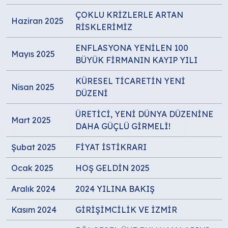
ÇOKLU KRİZLERLE ARTAN
Haziran 2025
RİSKLERİMİZ
ENFLASYONA YENİLEN 100
Mayıs 2025
BÜYÜK FİRMANIN KAYIP YILI
KÜRESEL TİCARETİN YENİ
Nisan 2025
DÜZENİ
ÜRETİCİ, YENİ DÜNYA DÜZENİNE
Mart 2025
DAHA GÜÇLÜ GİRMELİ!
Şubat 2025
FİYAT İSTİKRARI
Ocak 2025
HOŞ GELDİN 2025
Aralık 2024
2024 YILINA BAKIŞ
Kasım 2024
GİRİŞİMCİLİK VE İZMİR