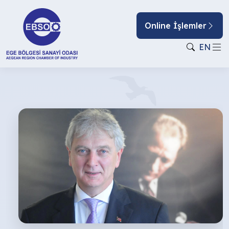
Online İşlemler
EN
2018
YILINI
GURURLA
KAPATMAK!