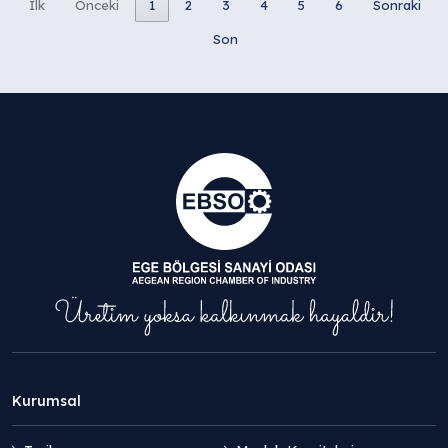
İlk
Önceki
1
2
3
4
5
6
Sonraki
Son
Kurumsal