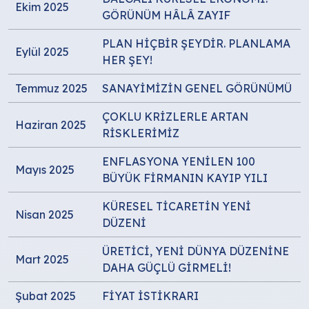
Ekim 2025
GÖRÜNÜM HÂLÂ ZAYIF
PLAN HİÇBİR ŞEYDİR. PLANLAMA
Eylül 2025
HER ŞEY!
Temmuz 2025
SANAYİMİZİN GENEL GÖRÜNÜMÜ
ÇOKLU KRİZLERLE ARTAN
Haziran 2025
RİSKLERİMİZ
ENFLASYONA YENİLEN 100
Mayıs 2025
BÜYÜK FİRMANIN KAYIP YILI
KÜRESEL TİCARETİN YENİ
Nisan 2025
DÜZENİ
ÜRETİCİ, YENİ DÜNYA DÜZENİNE
Mart 2025
DAHA GÜÇLÜ GİRMELİ!
Şubat 2025
FİYAT İSTİKRARI