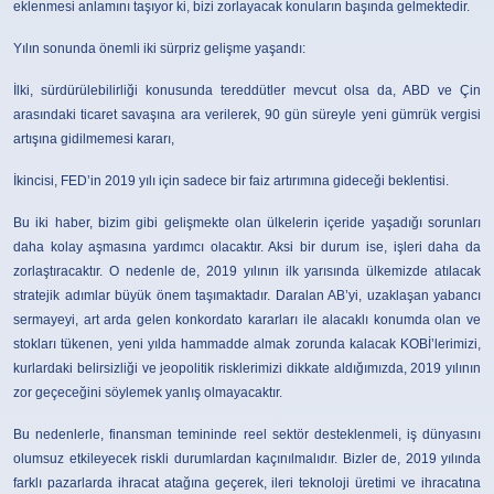
eklenmesi anlamını taşıyor ki, bizi zorlayacak konuların başında gelmektedir.
Yılın sonunda önemli iki sürpriz gelişme yaşandı:
İlki, sürdürülebilirliği konusunda tereddütler mevcut olsa da, ABD ve Çin
arasındaki ticaret savaşına ara verilerek, 90 gün süreyle yeni gümrük vergisi
artışına gidilmemesi kararı,
İkincisi, FED’in 2019 yılı için sadece bir faiz artırımına gideceği beklentisi.
Bu iki haber, bizim gibi gelişmekte olan ülkelerin içeride yaşadığı sorunları
daha kolay aşmasına yardımcı olacaktır. Aksi bir durum ise, işleri daha da
zorlaştıracaktır. O nedenle de, 2019 yılının ilk yarısında ülkemizde atılacak
stratejik adımlar büyük önem taşımaktadır. Daralan AB’yi, uzaklaşan yabancı
sermayeyi, art arda gelen konkordato kararları ile alacaklı konumda olan ve
stokları tükenen, yeni yılda hammadde almak zorunda kalacak KOBİ’lerimizi,
kurlardaki belirsizliği ve jeopolitik risklerimizi dikkate aldığımızda, 2019 yılının
zor geçeceğini söylemek yanlış olmayacaktır.
Bu nedenlerle, finansman temininde reel sektör desteklenmeli, iş dünyasını
olumsuz etkileyecek riskli durumlardan kaçınılmalıdır. Bizler de, 2019 yılında
farklı pazarlarda ihracat atağına geçerek, ileri teknoloji üretimi ve ihracatına