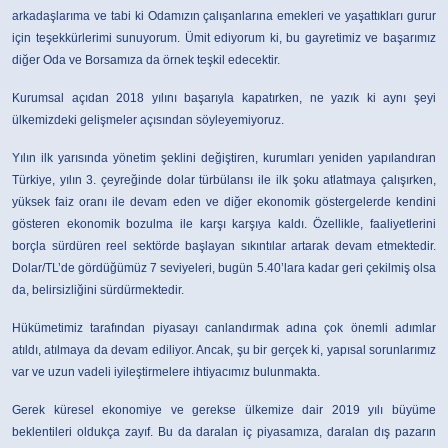
arkadaşlarıma ve tabi ki Odamızın çalışanlarına emekleri ve yaşattıkları gurur
için teşekkürlerimi sunuyorum. Ümit ediyorum ki, bu gayretimiz ve başarımız
diğer Oda ve Borsamıza da örnek teşkil edecektir.
Kurumsal açıdan 2018 yılını başarıyla kapatırken, ne yazık ki aynı şeyi
ülkemizdeki gelişmeler açısından söyleyemiyoruz.
Yılın ilk yarısında yönetim şeklini değiştiren, kurumları yeniden yapılandıran
Türkiye, yılın 3. çeyreğinde dolar türbülansı ile ilk şoku atlatmaya çalışırken,
yüksek faiz oranı ile devam eden ve diğer ekonomik göstergelerde kendini
gösteren ekonomik bozulma ile karşı karşıya kaldı. Özellikle, faaliyetlerini
borçla sürdüren reel sektörde başlayan sıkıntılar artarak devam etmektedir.
Dolar/TL’de gördüğümüz 7 seviyeleri, bugün 5.40’lara kadar geri çekilmiş olsa
da, belirsizliğini sürdürmektedir.
Hükümetimiz tarafından piyasayı canlandırmak adına çok önemli adımlar
atıldı, atılmaya da devam ediliyor. Ancak, şu bir gerçek ki, yapısal sorunlarımız
var ve uzun vadeli iyileştirmelere ihtiyacımız bulunmakta.
Gerek küresel ekonomiye ve gerekse ülkemize dair 2019 yılı büyüme
beklentileri oldukça zayıf. Bu da daralan iç piyasamıza, daralan dış pazarın