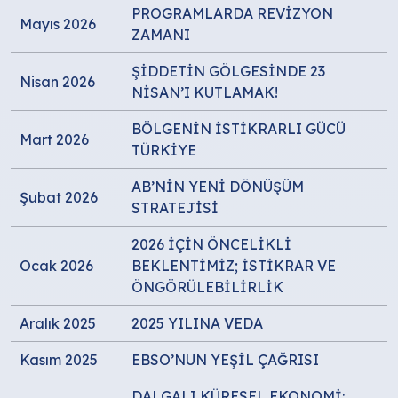
PROGRAMLARDA REVİZYON
Mayıs 2026
ZAMANI
ŞİDDETİN GÖLGESİNDE 23
Nisan 2026
NİSAN’I KUTLAMAK!
BÖLGENİN İSTİKRARLI GÜCÜ
Mart 2026
TÜRKİYE
AB’NİN YENİ DÖNÜŞÜM
Şubat 2026
STRATEJİSİ
2026 İÇİN ÖNCELİKLİ
Ocak 2026
BEKLENTİMİZ; İSTİKRAR VE
ÖNGÖRÜLEBİLİRLİK
Aralık 2025
2025 YILINA VEDA
Kasım 2025
EBSO’NUN YEŞİL ÇAĞRISI
DALGALI KÜRESEL EKONOMİ: