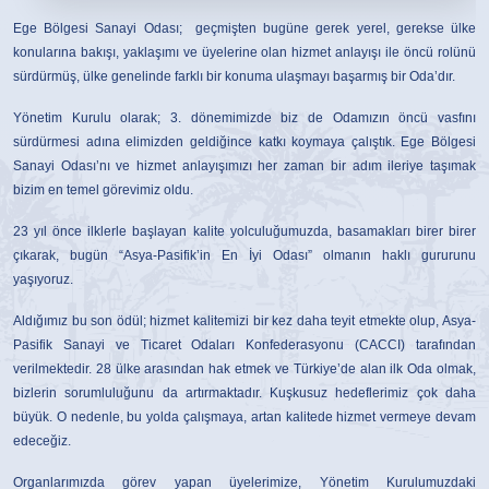
Ege Bölgesi Sanayi Odası; geçmişten bugüne gerek yerel, gerekse ülke
konularına bakışı, yaklaşımı ve üyelerine olan hizmet anlayışı ile öncü rolünü
sürdürmüş, ülke genelinde farklı bir konuma ulaşmayı başarmış bir Oda’dır.
Yönetim Kurulu olarak; 3. dönemimizde biz de Odamızın öncü vasfını
sürdürmesi adına elimizden geldiğince katkı koymaya çalıştık. Ege Bölgesi
Sanayi Odası’nı ve hizmet anlayışımızı her zaman bir adım ileriye taşımak
bizim en temel görevimiz oldu.
23 yıl önce ilklerle başlayan kalite yolculuğumuzda, basamakları birer birer
çıkarak, bugün “Asya-Pasifik’in En İyi Odası” olmanın haklı gururunu
yaşıyoruz.
Aldığımız bu son ödül; hizmet kalitemizi bir kez daha teyit etmekte olup, Asya-
Pasifik Sanayi ve Ticaret Odaları Konfederasyonu (CACCI) tarafından
verilmektedir. 28 ülke arasından hak etmek ve Türkiye’de alan ilk Oda olmak,
bizlerin sorumluluğunu da artırmaktadır. Kuşkusuz hedeflerimiz çok daha
büyük. O nedenle, bu yolda çalışmaya, artan kalitede hizmet vermeye devam
edeceğiz.
Organlarımızda görev yapan üyelerimize, Yönetim Kurulumuzdaki