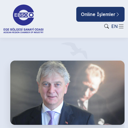
Online İşlemler
EN
AB’NİN
YENİ
DÖNÜŞÜM
STRATEJİSİ