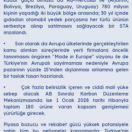
kadar güçlü olmasa da AB-Mercosur ile (Arjantin,
Bolivya, Brezilya, Paraguay, Uruguay) 780 milyon
kişinin yaşadığı iki büyük bölge arasında; 30 yıl içinde
gıdadan otomobil yedek parçasına her türlü ürünün
serbestçe alınıp satılmasını sağlayacak bir STA
imzalandı.
• Son olarak da Avrupa ülkelerinde gerçekleştirilen
kamu alımları süreçlerinde yerli firmalara öncelik
tanınmasını öngören "Made in Europe" vizyonu ile de
Türkiye'nin Avrupalı sayılmaması nedeniyle Avrupa
pazarının yüzde 15’inden dışlanması anlamına gelen
bir taslak tasarı hazırlandı.
• Çok fazla belirsizlik içeren ve ciddi mali yüke
sebep olacak AB Sınırda Karbon Düzenleme
Mekanizmasında ise 1 Ocak 2028 tarihi itibarıyla
toplam 180 ürüne varan kapsam genişlemesi
yürürlüğe girecek.
Piyasa bozucu ve rekabet gücü yüksek potansiyele
sahip tüm bu gelişmeler kapsamında; Türkiye’nin