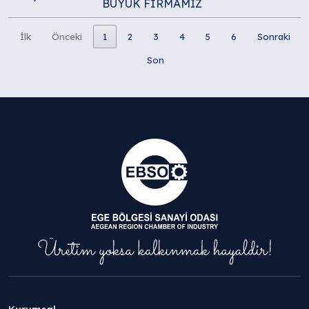
BÜYÜK FİRMAMIZ
İlk
Önceki
1
2
3
4
5
6
Sonraki
Son