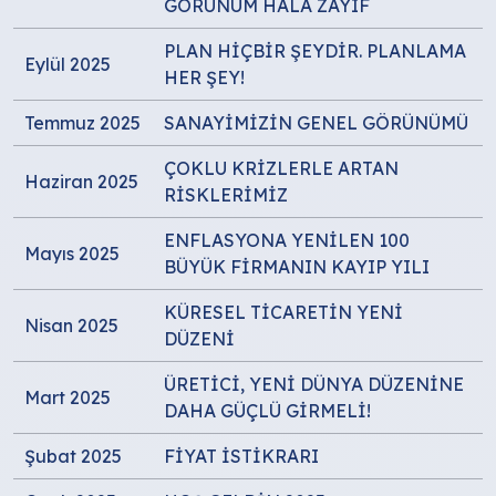
GÖRÜNÜM HÂLÂ ZAYIF
PLAN HİÇBİR ŞEYDİR. PLANLAMA
Eylül 2025
HER ŞEY!
Temmuz 2025
SANAYİMİZİN GENEL GÖRÜNÜMÜ
ÇOKLU KRİZLERLE ARTAN
Haziran 2025
RİSKLERİMİZ
ENFLASYONA YENİLEN 100
Mayıs 2025
BÜYÜK FİRMANIN KAYIP YILI
KÜRESEL TİCARETİN YENİ
Nisan 2025
DÜZENİ
ÜRETİCİ, YENİ DÜNYA DÜZENİNE
Mart 2025
DAHA GÜÇLÜ GİRMELİ!
Şubat 2025
FİYAT İSTİKRARI