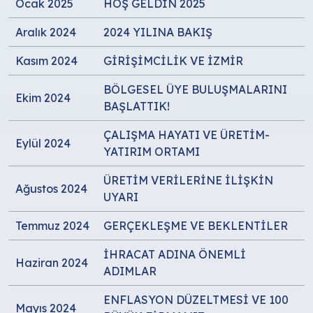
Ocak 2025
HOŞ GELDİN 2025
Aralık 2024
2024 YILINA BAKIŞ
Kasım 2024
GİRİŞİMCİLİK VE İZMİR
BÖLGESEL ÜYE BULUŞMALARINI
Ekim 2024
BAŞLATTIK!
ÇALIŞMA HAYATI VE ÜRETİM-
Eylül 2024
YATIRIM ORTAMI
ÜRETİM VERİLERİNE İLİŞKİN
Ağustos 2024
UYARI
Temmuz 2024
GERÇEKLEŞME VE BEKLENTİLER
İHRACAT ADINA ÖNEMLİ
Haziran 2024
ADIMLAR
ENFLASYON DÜZELTMESİ VE 100
Mayıs 2024