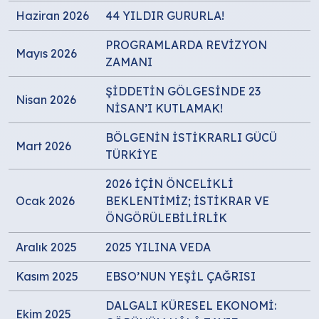
Haziran 2026
44 YILDIR GURURLA!
PROGRAMLARDA REVİZYON
Mayıs 2026
ZAMANI
ŞİDDETİN GÖLGESİNDE 23
Nisan 2026
NİSAN’I KUTLAMAK!
BÖLGENİN İSTİKRARLI GÜCÜ
Mart 2026
TÜRKİYE
2026 İÇİN ÖNCELİKLİ
Ocak 2026
BEKLENTİMİZ; İSTİKRAR VE
ÖNGÖRÜLEBİLİRLİK
Aralık 2025
2025 YILINA VEDA
Kasım 2025
EBSO’NUN YEŞİL ÇAĞRISI
DALGALI KÜRESEL EKONOMİ:
Ekim 2025