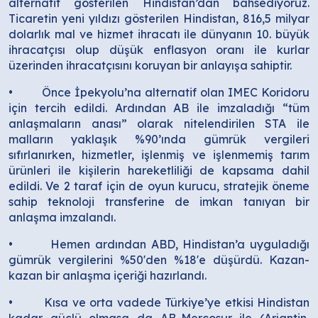
alternatif gösterilen Hindistan’dan bahsediyoruz.
Ticaretin yeni yıldızı gösterilen Hindistan, 816,5 milyar
dolarlık mal ve hizmet ihracatı ile dünyanın 10. büyük
ihracatçısı olup düşük enflasyon oranı ile kurlar
üzerinden ihracatçısını koruyan bir anlayışa sahiptir.
• Önce İpekyolu’na alternatif olan IMEC Koridoru
için tercih edildi. Ardından AB ile imzaladığı “tüm
anlaşmaların anası” olarak nitelendirilen STA ile
malların yaklaşık %90’ında gümrük vergileri
sıfırlanırken, hizmetler, işlenmiş ve işlenmemiş tarım
ürünleri ile kişilerin hareketliliği de kapsama dahil
edildi. Ve 2 taraf için de oyun kurucu, stratejik öneme
sahip teknoloji transferine de imkan tanıyan bir
anlaşma imzalandı.
• Hemen ardından ABD, Hindistan’a uyguladığı
gümrük vergilerini %50'den %18'e düşürdü. Kazan-
kazan bir anlaşma içeriği hazırlandı.
• Kısa ve orta vadede Türkiye’ye etkisi Hindistan