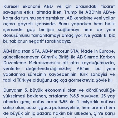
Küresel ekonomi ABD ve Çin arasındaki ticaret
savaşının etkisi altında iken, Trump ile ABD’nin AB’ye
karşı da tutumu sertleşmişken, AB kendisine yeni yollar
açma gayreti içerisinde. Bunu yaparken hem birlik
içerisinde güç birliğini sağlamayı hem de yeni
dönüşümünü tamamlamayı amaçlıyor. Ne yazık ki biz
bu tablonun negatif tarafındayız.
AB-Hindistan STA, AB-Mercosur STA, Made in Europe,
güncellenemeyen Gümrük Birliği ile AB Sınırda Karbon
Düzenleme Mekanizması’nı alt alta koyduğumuzda,
verilerle değerlendirdiğimizde; AB’nin bu yeni
yapılanma sürecinin kaybedeninin Türk sanayisi ve
tabi ki Türkiye olduğunu açıkça görmekteyiz. Şöyle ki;
Dünyanın 5. büyük ekonomisi olan ve dördüncülüğe
yükselmesi beklenen, ortalama %6,5 büyüyen, 25 yaş
altında genç nüfus oranı %55 ile 1 milyarlık nüfusa
sahip olan, ucuz işgücü potansiyeline, hem üreten hem
de büyük bir iç pazara hakim bir ülkeden, Çin’e karşı