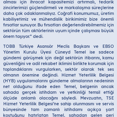
alması için ihracat kapasitemizi artırmalı, tedarik
zincirlerimizi güçlendirmeli ve markalaşma süreçlerine
daha çok odaklanmalıyız. Coğrafi konumumuz, üretim
kabiliyetimiz ve mühendislik birikimimiz bize önemli
fırsatlar sunuyor. Bu fırsatları değerlendirebilmemiz için
sektörün tüm aktörlerinin uyum içinde çalışması büyük
önem taşıyor.” dedi.
TOBB Türkiye Asansör Meclis Başkanı ve EBSO
Yönetim Kurulu Üyesi Cüneyd Temel ise sadece
gündemi görüşmek için değil sektörün itibarını, kamu
güvenliğini ve adil rekabet iklimini birlikte korumak için
toplandıklarını vurgularken, sektör olarak tek ses
olmanın önemine değindi. Hizmet Yeterlilik Belgesi
(HYB) uygulamalarını gündeme almalarının nedeninin
net olduğunu ifade eden Temel, belgenin ancak
sahada gerçek istihdam ve yetkinliği temsil ettiği
ölçüde anlamlı olacağını söyledi. Mevzuatın, TSE
Hizmet Yeterlilik Belgesi’ne sahip olunmasını ve servis
bünyesinde tam zamanlı istihdamı açıkça şart
koştuğunu hatırlatan Temel, sahadan gelen geri