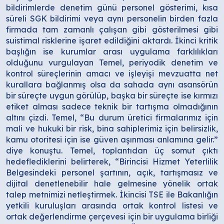
bildirimlerde denetim günü personel gösterimi, kısa
süreli SGK bildirimi veya aynı personelin birden fazla
firmada tam zamanlı çalışan gibi gösterilmesi gibi
suistimal risklerine işaret edildiğini aktardı. İkinci kritik
başlığın ise kurumlar arası uygulama farklılıkları
olduğunu vurgulayan Temel, periyodik denetim ve
kontrol süreçlerinin amacı ve işleyişi mevzuatta net
kurallara bağlanmış olsa da sahada aynı asansörün
bir süreçte uygun görülüp, başka bir süreçte ise kırmızı
etiket alması sadece teknik bir tartışma olmadığının
altını çizdi. Temel, “Bu durum üretici firmalarımız için
mali ve hukuki bir risk, bina sahiplerimiz için belirsizlik,
kamu otoritesi için ise güven aşınması anlamına gelir.”
diye konuştu. Temel, toplantıdan üç somut çıktı
hedeflediklerini belirterek, “Birincisi Hizmet Yeterlilik
Belgesindeki personel şartının, açık, tartışmasız ve
dijital denetlenebilir hale gelmesine yönelik ortak
talep metnimizi netleştirmek. İkincisi TSE ile Bakanlığın
yetkili kuruluşları arasında ortak kontrol listesi ve
ortak değerlendirme çerçevesi için bir uygulama birliği