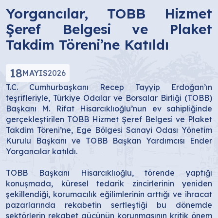
Yorgancılar, TOBB Hizmet
Şeref Belgesi ve Plaket
Takdim Töreni’ne Katıldı
18
MAYIS
2026
T.C. Cumhurbaşkanı Recep Tayyip Erdoğan’ın
teşrifleriyle, Türkiye Odalar ve Borsalar Birliği (TOBB)
Başkanı M. Rifat Hisarcıklıoğlu’nun ev sahipliğinde
gerçekleştirilen TOBB Hizmet Şeref Belgesi ve Plaket
Takdim Töreni’ne, Ege Bölgesi Sanayi Odası Yönetim
Kurulu Başkanı ve TOBB Başkan Yardımcısı Ender
Yorgancılar katıldı.
TOBB Başkanı Hisarcıklıoğlu, törende yaptığı
konuşmada, küresel tedarik zincirlerinin yeniden
şekillendiği, korumacılık eğilimlerinin arttığı ve ihracat
pazarlarında rekabetin sertleştiği bu dönemde
sektörlerin rekabet gücünün korunmasının kritik önem