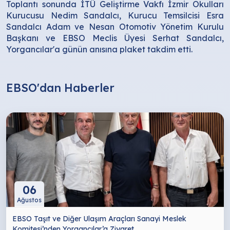
Toplantı sonunda İTÜ Geliştirme Vakfı İzmir Okulları
Kurucusu Nedim Sandalcı, Kurucu Temsilcisi Esra
Sandalcı Adam ve Nesan Otomotiv Yönetim Kurulu
Başkanı ve EBSO Meclis Üyesi Serhat Sandalcı,
Yorgancılar'a günün anısına plaket takdim etti.
EBSO'dan Haberler
06
Ağustos
EBSO Taşıt ve Diğer Ulaşım Araçları Sanayi Meslek
Komitesi’nden Yorgancılar’a Ziyaret