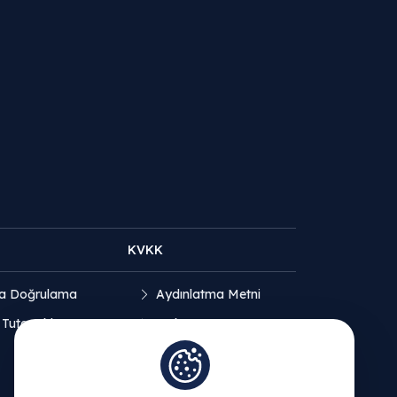
KVKK
a Doğrulama
Aydınlatma Metni
 Tutanakları
Açık Rıza Beyanı
Çerez Politikası