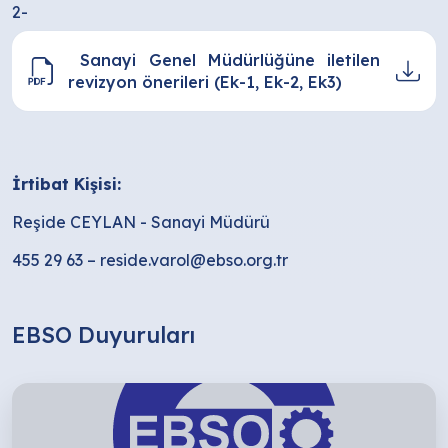
2-
Sanayi Genel Müdürlüğüne iletilen
revizyon önerileri (Ek-1, Ek-2, Ek3)
İrtibat Kişisi:
Reşide CEYLAN - Sanayi Müdürü
455 29 63 – reside.varol@ebso.org.tr
EBSO Duyuruları