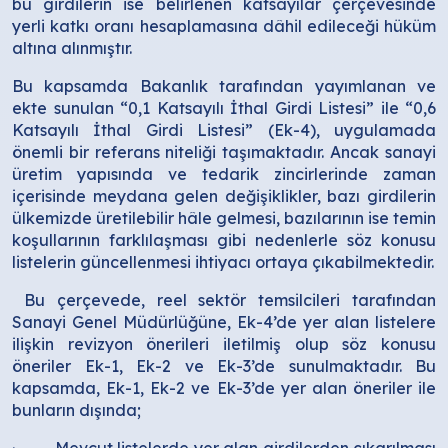
bu girdilerin ise belirlenen katsayılar çerçevesinde
yerli katkı oranı hesaplamasına dâhil edileceği hüküm
altına alınmıştır.
Bu kapsamda Bakanlık tarafından yayımlanan ve
ekte sunulan “0,1 Katsayılı İthal Girdi Listesi” ile “0,6
Katsayılı İthal Girdi Listesi” (Ek-4), uygulamada
önemli bir referans niteliği taşımaktadır. Ancak sanayi
üretim yapısında ve tedarik zincirlerinde zaman
içerisinde meydana gelen değişiklikler, bazı girdilerin
ülkemizde üretilebilir hâle gelmesi, bazılarının ise temin
koşullarının farklılaşması gibi nedenlerle söz konusu
listelerin güncellenmesi ihtiyacı ortaya çıkabilmektedir.
Bu çerçevede, reel sektör temsilcileri tarafından
Sanayi Genel Müdürlüğüne, Ek-4’de yer alan listelere
ilişkin revizyon önerileri iletilmiş olup söz konusu
öneriler Ek-1, Ek-2 ve Ek-3’de sunulmaktadır. Bu
kapsamda, Ek-1, Ek-2 ve Ek-3’de yer alan öneriler ile
bunların dışında;
· Mevcut listelerde yer alan girdilerden çıkarılması