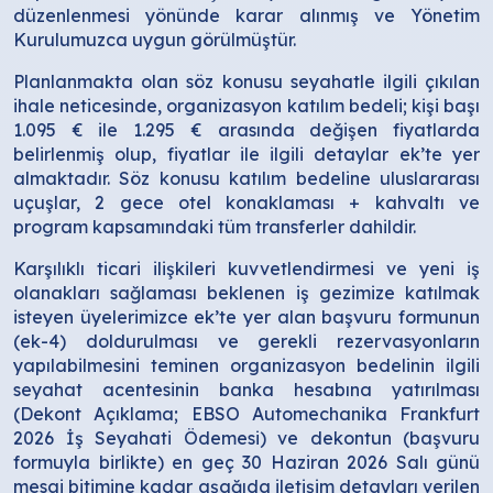
düzenlenmesi yönünde karar alınmış ve Yönetim
Kurulumuzca uygun görülmüştür.
Planlanmakta olan söz konusu seyahatle ilgili çıkılan
ihale neticesinde, organizasyon katılım bedeli; kişi başı
1.095 € ile 1.295 € arasında değişen fiyatlarda
belirlenmiş olup, fiyatlar ile ilgili detaylar ek’te yer
almaktadır. Söz konusu katılım bedeline uluslararası
uçuşlar, 2 gece otel konaklaması + kahvaltı ve
program kapsamındaki tüm transferler dahildir.
Karşılıklı ticari ilişkileri kuvvetlendirmesi ve yeni iş
olanakları sağlaması beklenen iş gezimize katılmak
isteyen üyelerimizce ek’te yer alan başvuru formunun
(ek-4) doldurulması ve gerekli rezervasyonların
yapılabilmesini teminen organizasyon bedelinin ilgili
seyahat acentesinin banka hesabına yatırılması
(Dekont Açıklama; EBSO Automechanika Frankfurt
2026 İş Seyahati Ödemesi) ve dekontun (başvuru
formuyla birlikte) en geç 30 Haziran 2026 Salı günü
mesai bitimine kadar aşağıda iletişim detayları verilen