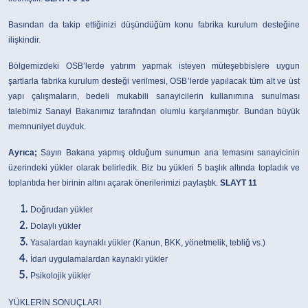
Basından da takip ettiğinizi düşündüğüm konu fabrika kurulum desteğine
ilişkindir.
Bölgemizdeki OSB’lerde yatırım yapmak isteyen müteşebbislere uygun
şartlarla fabrika kurulum desteği verilmesi, OSB’lerde yapılacak tüm alt ve üst
yapı çalışmaların, bedeli mukabili sanayicilerin kullanımına sunulması
talebimiz Sanayi Bakanımız tarafından olumlu karşılanmıştır. Bundan büyük
memnuniyet duyduk.
Ayrıca;
Sayın Bakana yapmış olduğum sunumun ana temasını sanayicinin
üzerindeki yükler olarak belirledik. Biz bu yükleri 5 başlık altında topladık ve
toplantıda her birinin altını açarak önerilerimizi paylaştık.
SLAYT 11
Doğrudan yükler
Dolaylı yükler
Yasalardan kaynaklı yükler (Kanun, BKK, yönetmelik, tebliğ vs.)
İdari uygulamalardan kaynaklı yükler
Psikolojik yükler
YÜKLERİN SONUÇLARI