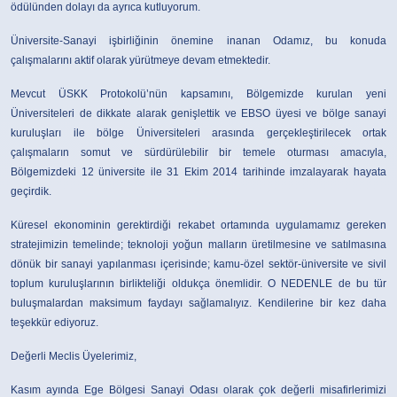
ödülünden dolayı da ayrıca kutluyorum.
Üniversite-Sanayi işbirliğinin önemine inanan Odamız, bu konuda
çalışmalarını aktif olarak yürütmeye devam etmektedir.
Mevcut ÜSKK Protokolü’nün kapsamını, Bölgemizde kurulan yeni
Üniversiteleri de dikkate alarak genişlettik ve EBSO üyesi ve bölge sanayi
kuruluşları ile bölge Üniversiteleri arasında gerçekleştirilecek ortak
çalışmaların somut ve sürdürülebilir bir temele oturması amacıyla,
Bölgemizdeki 12 üniversite ile 31 Ekim 2014 tarihinde imzalayarak hayata
geçirdik.
Küresel ekonominin gerektirdiği rekabet ortamında uygulamamız gereken
stratejimizin temelinde; teknoloji yoğun malların üretilmesine ve satılmasına
dönük bir sanayi yapılanması içerisinde; kamu-özel sektör-üniversite ve sivil
toplum kuruluşlarının birlikteliği oldukça önemlidir. O NEDENLE de bu tür
buluşmalardan maksimum faydayı sağlamalıyız. Kendilerine bir kez daha
teşekkür ediyoruz.
Değerli Meclis Üyelerimiz,
Kasım ayında Ege Bölgesi Sanayi Odası olarak çok değerli misafirlerimizi