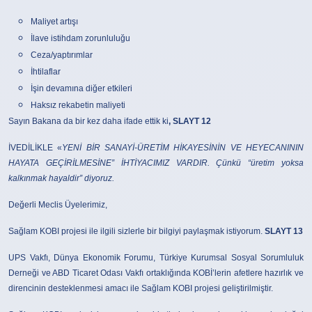
Maliyet artışı
İlave istihdam zorunluluğu
Ceza/yaptırımlar
İhtilaflar
İşin devamına diğer etkileri
Haksız rekabetin maliyeti
Sayın Bakana da bir kez daha ifade ettik ki
, SLAYT 12
İVEDİLİKLE «
YENİ BİR SANAYİ-ÜRETİM HİKAYESİNİN VE HEYECANININ
HAYATA GEÇİRİLMESİNE” İHTİYACIMIZ VARDIR. Çünkü “üretim yoksa
kalkınmak hayaldir” diyoruz.
Değerli Meclis Üyelerimiz,
Sağlam KOBI projesi ile ilgili sizlerle bir bilgiyi paylaşmak istiyorum.
SLAYT 13
UPS Vakfı, Dünya Ekonomik Forumu, Türkiye Kurumsal Sosyal Sorumluluk
Derneği ve ABD Ticaret Odası Vakfı ortaklığında KOBİ’lerin afetlere hazırlık ve
direncinin desteklenmesi amacı ile Sağlam KOBI projesi geliştirilmiştir.