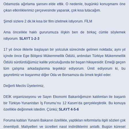
Odamızda ağırlama şansını elde ettik. O nedenle, bugünkü konuşmamı öne
çıkan etkinliklerimiz çerçevesinde yaparak, çok kısa tutacağım.
Şimdi sizlere 2 dk.lık kısa bir film izletmek istiyorum. FİLM
Ama öncelikle haklı gururumuza ilişkin ben de birkaç cümle söylemek
istiyorum.
SLAYT 1-2-3
17 yıl önce ilklerle başlayan bir yolculuk sürecinde gelinen noktada; aynı yıl
içinde önce Ege Bölgesi Mükemmellik Ödülü, ardından Türkiye Mükemmellik
Ödülü sürdürdüğümüz kalite yolculuğunda bir başarı hikayesidir. Emeği geçen
tüm çalışma arkadaşlarıma teşekkür ediyorum. Ümit ediyorum ki, bu
gayretimiz ve başarımız diğer Oda ve Borsamıza da örnek teşkil eder.
Değerli Meclis Üyelerimiz,
DEİK organizasyonu ve Sayın Ekonomi Bakanlığımızın katılımları ile başarılı
bir Türkiye-Yunanistan İş Forumu’nu 12 Kasım’da gerçekleştirdik. Bu konuya
özellikle değinmek istedim. Çünkü;
SLAYT 4-5-6
Foruma katılan Yunanlı Bakanın özellikle, yaptıkları reformlarla ilgili sözleri çok
önemliydi. Maliyetleri ve ücretleri nasıl indirdiklerini anlattı. Bugün küresel