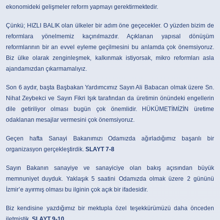
ekonomideki gelişmeler reform yapmayı gerektirmektedir.
Çünkü; HIZLI BALIK olan ülkeler bir adım öne geçecekler. O yüzden bizim de
reformlara yönelmemiz kaçınılmazdır. Açıklanan yapısal dönüşüm
reformlarının bir an evvel eyleme geçilmesini bu anlamda çok önemsiyoruz.
Biz ülke olarak zenginleşmek, kalkınmak istiyorsak, mikro reformları asla
ajandamızdan çıkarmamalıyız.
Son 6 aydır, başta Başbakan Yardımcımız Sayın Ali Babacan olmak üzere Sn.
Nihat Zeybekci ve Sayın Fikri Işık tarafından da üretimin önündeki engellerin
dile getiriliyor olması bugün çok önemlidir. HÜKÜMETİMİZİN üretime
odaklanan mesajlar vermesini çok önemsiyoruz.
Geçen hafta Sanayi Bakanımızı Odamızda ağırladığımız başarılı bir
organizasyon gerçekleştirdik.
SLAYT 7-8
Sayın Bakanın sanayiye ve sanayiciye olan bakış açısından büyük
memnuniyet duyduk. Yaklaşık 5 saatini Odamızda olmak üzere 2 gününü
İzmir’e ayırmış olması bu ilginin çok açık bir ifadesidir.
Biz kendisine yazdığımız bir mektupla özel teşekkürümüzü daha önceden
iletmiştik.
SLAYT 9-10