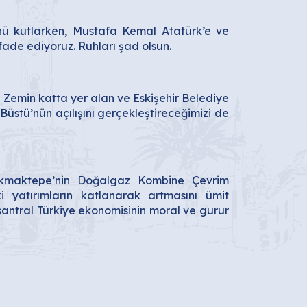
ü kutlarken, Mustafa Kemal Atatürk’e ve
fade ediyoruz. Ruhları şad olsun.
Zemin katta yer alan ve Eskişehir Belediye
üstü’nün açılışını gerçekleştireceğimizi de
akmaktepe’nin Doğalgaz Kombine Çevrim
eki yatırımların katlanarak artmasını ümit
 santral Türkiye ekonomisinin moral ve gurur