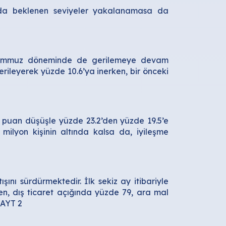
nda beklenen seviyeler yakalanamasa da
ı, Temmuz döneminde de gerilemeye devam
erileyerek yüzde 10.6’ya inerken, bir önceki
 puan düşüşle yüzde 23.2’den yüzde 19.5’e
 milyon kişinin altında kalsa da, iyileşme
ışını sürdürmektedir. İlk sekiz ay itibariyle
ken, dış ticaret açığında yüzde 79, ara mal
LAYT 2