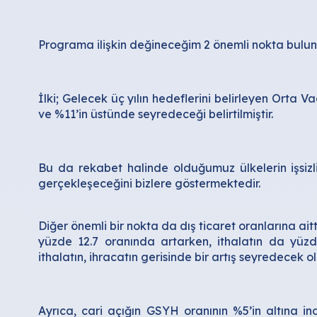
Programa ilişkin değineceğim 2 önemli nokta bulu
İlki; Gelecek üç yılın hedeflerini belirleyen Orta 
ve %11’in üstünde seyredeceği belirtilmiştir.
Bu da rekabet halinde olduğumuz ülkelerin işsizl
gerçekleşeceğini bizlere göstermektedir.
Diğer önemli bir nokta da dış ticaret oranlarına ai
yüzde 12.7 oranında artarken, ithalatın da yüzd
ithalatın, ihracatın gerisinde bir artış seyredecek
Ayrıca, cari açığın GSYH oranının %5’in altına in