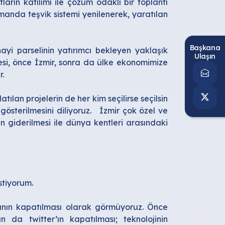
ların katılımı ile çözüm odaklı bir toplantı
manda teşvik sistemi yenilenerek, yaratılan
Başkana
i parselinin yatırımcı bekleyen yaklaşık
Ulaşın
i, önce İzmir, sonra da ülke ekonomimize
r.
tılan projelerin de her kim seçilirse seçilsin
österilmesini diliyoruz.
İzmir çok özel ve
nin giderilmesi ile dünya kentleri arasındaki
istiyorum.
yanın kapatılması olarak görmüyoruz. Önce
n da twitter’ın kapatılması; teknolojinin