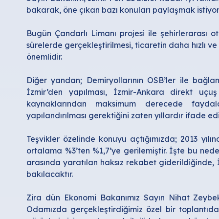
bakarak, öne çıkan bazı konuları paylaşmak istiyo
Bugün Çandarlı Limanı projesi ile şehirlerarası oto
sürelerde gerçekleştirilmesi, ticaretin daha hızlı ve
önemlidir.
Diğer yandan; Demiryollarının OSB’ler ile bağlant
İzmir’den yapılması, İzmir-Ankara direkt uçuş sa
kaynaklarından maksimum derecede faydalan
yapılandırılması gerektiğini zaten yıllardır ifade ed
Teşvikler özelinde konuyu açtığımızda; 2013 yılın
ortalama %3’ten %1,7’ye gerilemiştir. İşte bu neden
arasında yaratılan haksız rekabet giderildiğinde, İ
bakılacaktır.
Zira dün Ekonomi Bakanımız Sayın Nihat Zeybekc
Odamızda gerçekleştirdiğimiz özel bir toplantıda,