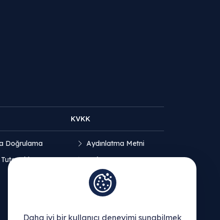
KVKK
a Doğrulama
Aydınlatma Metni
 Tutanakları
Açık Rıza Beyanı
Çerez Politikası
Daha iyi bir kullanıcı deneyimi sunabilmek