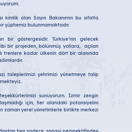
unuyorum.
yasi kimlik olan Sayın Bakanımın bu sıfatla
içbir şüphemiz bulunmamaktadır.
un bir göstergesidir.
Türkiye’nin gelecek
bi bir projeden, bölünmüş yollara, açılan
lı trenlere kadar ülkenin dört bir alanında
dımlardır.
zı taleplerimizi şehrimizi yönetmeye talip
mekteyiz.
teşekkürlerimizi sunuyorum. İzmir zengin
nlaşmadığı için, her alandaki potansiyelini
an zaman yerel yönetimlerle birlikte merkezi
dığından ben sadece, sanayi perspektifinden