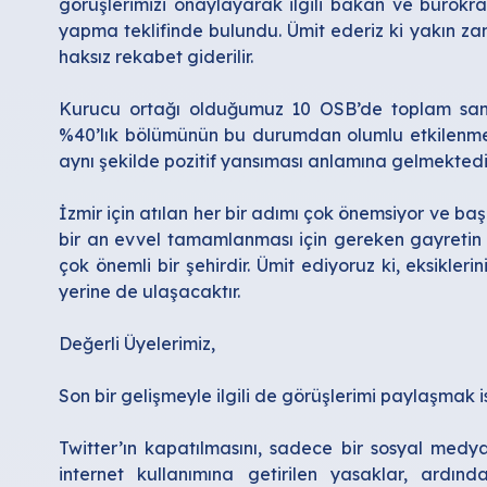
görüşlerimizi onaylayarak ilgili bakan ve bürokrat
yapma teklifinde bulundu. Ümit ederiz ki yakın za
haksız rekabet giderilir.
Kurucu ortağı olduğumuz 10 OSB’de toplam sanay
%40’lık bölümünün bu durumdan olumlu etkilenmes
aynı şekilde pozitif yansıması anlamına gelmektedi
İzmir için atılan her bir adımı çok önemsiyor ve başla
bir an evvel tamamlanması için gereken gayretin g
çok önemli bir şehirdir. Ümit ediyoruz ki, eksikleri
yerine de ulaşacaktır.
Değerli Üyelerimiz,
Son bir gelişmeyle ilgili de görüşlerimi paylaşmak 
Twitter’ın kapatılmasını, sadece bir sosyal med
internet kullanımına getirilen yasaklar, ardında