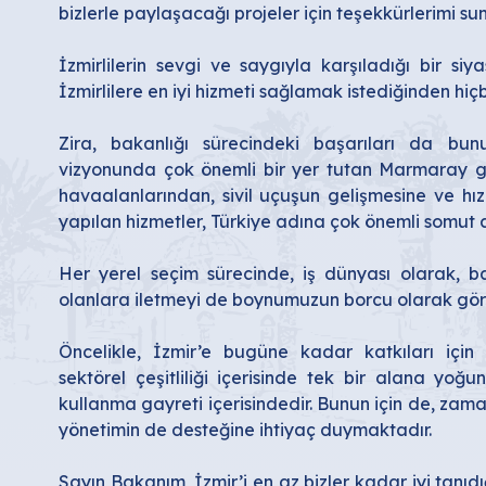
bizlerle paylaşacağı projeler için teşekkürlerimi s
İzmirlilerin sevgi ve saygıyla karşıladığı bir si
İzmirlilere en iyi hizmeti sağlamak istediğinden h
Zira, bakanlığı sürecindeki başarıları da bun
vizyonunda çok önemli bir yer tutan Marmaray gi
havaalanlarından, sivil uçuşun gelişmesine ve hız
yapılan hizmetler, Türkiye adına çok önemli somut a
Her yerel seçim sürecinde, iş dünyası olarak, ba
olanlara iletmeyi de boynumuzun borcu olarak gör
Öncelikle, İzmir’e bugüne kadar katkıları için 
sektörel çeşitliliği içerisinde tek bir alana yoğu
kullanma gayreti içerisindedir. Bunun için de, zam
yönetimin de desteğine ihtiyaç duymaktadır.
Sayın Bakanım, İzmir’i en az bizler kadar iyi tanı