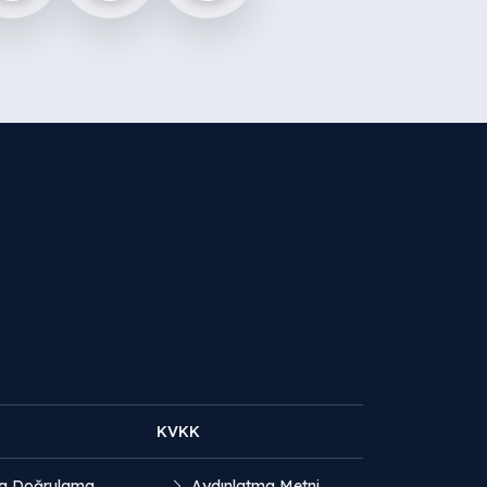
KVKK
a Doğrulama
Aydınlatma Metni