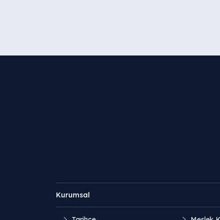
Kurumsal
Tarihçe
Meslek K