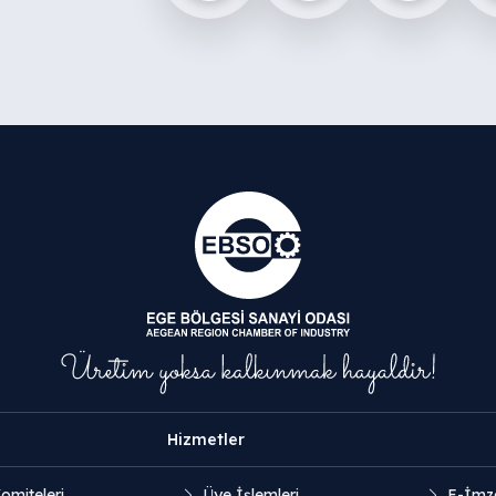
Hizmetler
omiteleri
Üye İşlemleri
E-İmz