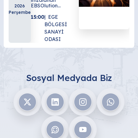
imzalanan
EBSOlution
2026
Programı
Perşembe
kapsamında
15:00
EGE
planlanan ücretsiz
BÖLGESİ
"İş Dünyasında
SANAYİ
Üretken Yapay
Zeka 101" eğitimi;
ODASI
20 Ağustos 2026
Perşembe günü
15.00-17.00 saatleri
arasında,
Odamızda
gerçekleştirilecektir.
Sosyal Medyada Biz