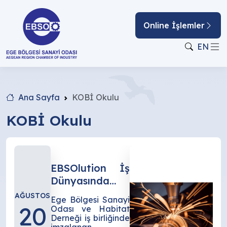
Online İşlemler
EN
Ana Sayfa
KOBİ Okulu
KOBİ Okulu
EBSOlution İş
Dünyasında
Üretken Yapay
AĞUSTOS
Ege Bölgesi Sanayi
Zeka 101
20
Odası ve Habitat
Derneği iş birliğinde