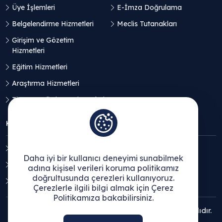
Üye İşlemleri
E-İmza Doğrulama
Belgelendirme Hizmetleri
Meclis Tutanakları
Girişim ve Gözetim
Hizmetleri
Eğitim Hizmetleri
Araştırma Hizmetleri
Ticaret Geliştirme Hizmetleri
KVKK
Aydınlatma Metni
Daha iyi bir kullanıcı deneyimi sunabilmek
Açık Rıza Beyanı
adına kişisel verileri koruma politikamız
doğrultusunda çerezleri kullanıyoruz.
Çerez Politikası
Çerezlerle ilgili bilgi almak için Çerez
Politikamıza bakabilirsiniz.
© 2025 Ege Bölgesi Sanayi Odası - Tüm hakları saklıdır.