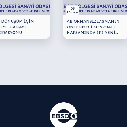
05
Ağustos
L DÖNÜŞÜM İÇİN
AB ORMANSIZLAŞMANIN
İM – SANAYİ
ÖNLENMESİ MEVZUATI
GRASYONU
KAPSAMINDA İKİ YENİ
UYGULAMANIN KABUL
EDİLMESİ