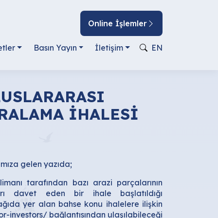
Online İşlemler
tler
Basın Yayın
İletişim
EN
LUSLARARASI
RALAMA İHALESİ
amıza gelen yazıda;
limanı tarafından bazı arazi parçalarının
ları davet eden bir ihale başlatıldığı
aşağıda yer alan bahse konu ihalelere ilişkin
or-investors/
bağlantısından ulaşılabileceği