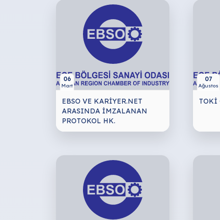
06
07
Mart
Ağustos
EBSO VE KARİYER.NET
TOKİ
ARASINDA İMZALANAN
PROTOKOL HK.