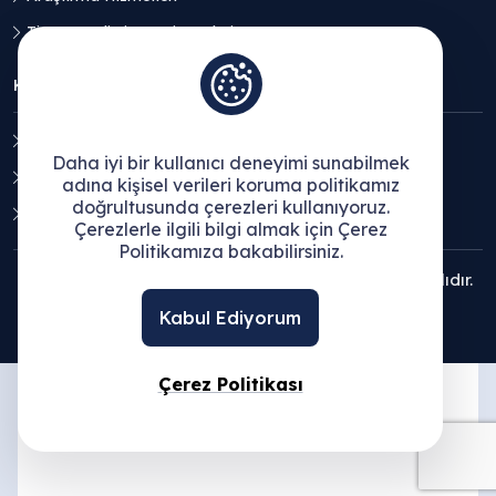
Ticaret Geliştirme Hizmetleri
KVKK
Aydınlatma Metni
Daha iyi bir kullanıcı deneyimi sunabilmek
Açık Rıza Beyanı
adına kişisel verileri koruma politikamız
doğrultusunda çerezleri kullanıyoruz.
Çerez Politikası
Çerezlerle ilgili bilgi almak için Çerez
Politikamıza bakabilirsiniz.
© 2025 Ege Bölgesi Sanayi Odası - Tüm hakları saklıdır.
Kabul Ediyorum
Çerez Politikası