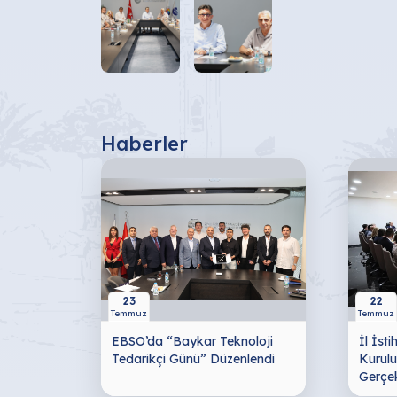
Haberler
23
22
Temmuz
Temmuz
EBSO’da “Baykar Teknoloji
İl İst
Tedarikçi Günü” Düzenlendi
Kurulu
Gerçekl