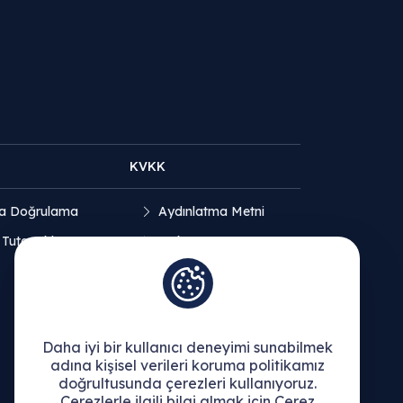
KVKK
a Doğrulama
Aydınlatma Metni
 Tutanakları
Açık Rıza Beyanı
Çerez Politikası
Daha iyi bir kullanıcı deneyimi sunabilmek
adına kişisel verileri koruma politikamız
doğrultusunda çerezleri kullanıyoruz.
Çerezlerle ilgili bilgi almak için Çerez