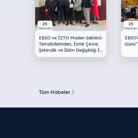
25
25
Haziran
Haziran
EBSO ve İZTO Maden Sektörü
EBSO’
Temsilcilerinden, İzmir Çevre,
Günü” 
Şehircilik ve İklim Değişikliği İl
Müdürü Yalçınkaya'ya Ziyaret
Tüm Habeler