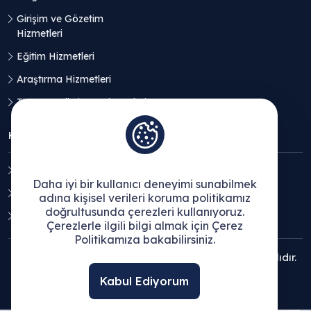
Girişim ve Gözetim
Hizmetleri
Eğitim Hizmetleri
Araştırma Hizmetleri
Ticaret Geliştirme Hizmetleri
KVKK
Aydınlatma Metni
Daha iyi bir kullanıcı deneyimi sunabilmek
Açık Rıza Beyanı
adına kişisel verileri koruma politikamız
doğrultusunda çerezleri kullanıyoruz.
Çerez Politikası
Çerezlerle ilgili bilgi almak için Çerez
Politikamıza bakabilirsiniz.
© 2025 Ege Bölgesi Sanayi Odası - Tüm hakları saklıdır.
Kabul Ediyorum