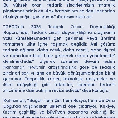
Bu yüksek oran, tedarik zincirlerimizin stratejik
planlamasındaki en ufak hatanın bizi ne denli derinden
etkileyeceğini gösteriyor.” ifadesini kullandı.
“OECD'nin 2025 Tedarik Zinciri Dayanıklılığı
Raporu’nda, 'Tedarik zinciri dayanıklılığına ulaşmanın
yolu küreselleşmeden geri çekilmek veya üretimi
tamamen ülke içine taşımak değildir. Asıl çözüm;
tedarik ağlarını daha çevik, daha çeşitli, daha dijital
ve daha koordineli hale getirerek riskleri yönetmektir'
denilmektedir.” diyerek sözlerine devam eden
Kahraman “PwC’nin araştırmasına göre de tedarik
zincirleri son yılların en büyük dönüşümlerinden birini
geçiriyor. Jeopolitik krizler, teknolojik gelişmeler ve
iklim değişikliği gibi faktörler, liderlerin tedarik
zincirlerine dair bakışını revize ediyor.” diye konuştu.
Kahraman, “Bugün hem Çin, hem Rusya, hem de Orta
Doğu’da yaşananlar ülkemizi öne çıkarıyor. Türkiye,
üretim çeşitliliği ve büyüyen pazarlara yakınlığı ile
potansiyel bir merkez olmak için en büyük adaylardan