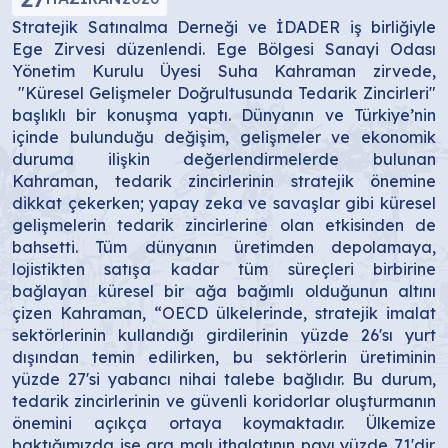
Stratejik Satınalma Derneği ve İDADER iş birliğiyle
Ege Zirvesi düzenlendi. Ege Bölgesi Sanayi Odası
Yönetim Kurulu Üyesi Suha Kahraman zirvede,
"Küresel Gelişmeler Doğrultusunda Tedarik Zincirleri"
başlıklı bir konuşma yaptı. Dünyanın ve Türkiye’nin
içinde bulunduğu değişim, gelişmeler ve ekonomik
duruma ilişkin değerlendirmelerde bulunan
Kahraman, tedarik zincirlerinin stratejik önemine
dikkat çekerken; yapay zeka ve savaşlar gibi küresel
gelişmelerin tedarik zincirlerine olan etkisinden de
bahsetti. Tüm dünyanın üretimden depolamaya,
lojistikten satışa kadar tüm süreçleri birbirine
bağlayan küresel bir ağa bağımlı olduğunun altını
çizen Kahraman, “OECD ülkelerinde, stratejik imalat
sektörlerinin kullandığı girdilerinin yüzde 26'sı yurt
dışından temin edilirken, bu sektörlerin üretiminin
yüzde 27'si yabancı nihai talebe bağlıdır. Bu durum,
tedarik zincirlerinin ve güvenli koridorlar oluşturmanın
önemini açıkça ortaya koymaktadır. Ülkemize
baktığımızda ise ara malı ithalatının payı yüzde 71'dir.