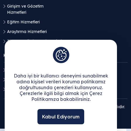
Girişim ve Gözetim
Hizmetleri
Eğitim Hizmetleri
Araştırma Hizmetleri
Ticaret Geliştirme Hizmetleri
KVKK
Aydınlatma Metni
Daha iyi bir kullanıcı deneyimi sunabilmek
Açık Rıza Beyanı
adına kişisel verileri koruma politikamız
doğrultusunda çerezleri kullanıyoruz.
Çerez Politikası
Çerezlerle ilgili bilgi almak için Çerez
Politikamıza bakabilirsiniz.
© 2025 Ege Bölgesi Sanayi Odası - Tüm hakları saklıdır.
Kabul Ediyorum