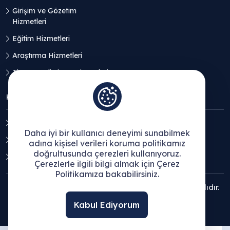
Girişim ve Gözetim
Hizmetleri
Eğitim Hizmetleri
Araştırma Hizmetleri
Ticaret Geliştirme Hizmetleri
KVKK
Aydınlatma Metni
Daha iyi bir kullanıcı deneyimi sunabilmek
Açık Rıza Beyanı
adına kişisel verileri koruma politikamız
doğrultusunda çerezleri kullanıyoruz.
Çerez Politikası
Çerezlerle ilgili bilgi almak için Çerez
Politikamıza bakabilirsiniz.
© 2025 Ege Bölgesi Sanayi Odası - Tüm hakları saklıdır.
Kabul Ediyorum