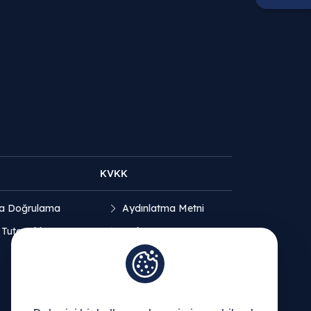
KVKK
a Doğrulama
Aydınlatma Metni
 Tutanakları
Açık Rıza Beyanı
Çerez Politikası