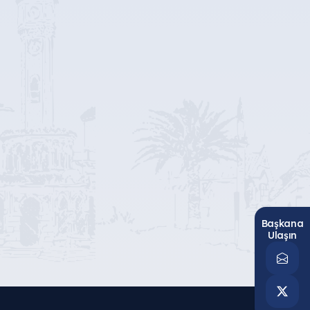
Başkana
Ulaşın