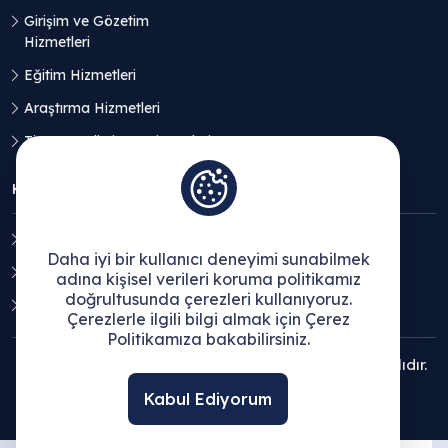
Girişim ve Gözetim
Hizmetleri
Eğitim Hizmetleri
Araştırma Hizmetleri
Ticaret Geliştirme Hizmetleri
KVKK
Aydınlatma Metni
Daha iyi bir kullanıcı deneyimi sunabilmek
Açık Rıza Beyanı
adına kişisel verileri koruma politikamız
doğrultusunda çerezleri kullanıyoruz.
Çerez Politikası
Çerezlerle ilgili bilgi almak için Çerez
Politikamıza bakabilirsiniz.
© 2025 Ege Bölgesi Sanayi Odası - Tüm hakları saklıdır.
Kabul Ediyorum