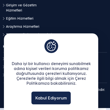
Girişim ve Gözetim
Hizmetleri
Eğitim Hizmetleri
Araştırma Hizmetleri
Ticaret Geliştirme Hizmetleri
KVKK
Aydınlatma Metni
Daha iyi bir kullanıcı deneyimi sunabilmek
Açık Rıza Beyanı
adına kişisel verileri koruma politikamız
doğrultusunda çerezleri kullanıyoruz.
Çerez Politikası
Çerezlerle ilgili bilgi almak için Çerez
Politikamıza bakabilirsiniz.
© 2025 Ege Bölgesi Sanayi Odası - Tüm hakları saklıdır.
Kabul Ediyorum