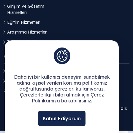
Girişim ve Gözetim
Hizmetleri
Eğitim Hizmetleri
Araştırma Hizmetleri
Ticaret Geliştirme Hizmetleri
KVKK
Aydınlatma Metni
Daha iyi bir kullanıcı deneyimi sunabilmek
Açık Rıza Beyanı
adına kişisel verileri koruma politikamız
doğrultusunda çerezleri kullanıyoruz.
Çerez Politikası
Çerezlerle ilgili bilgi almak için Çerez
Politikamıza bakabilirsiniz.
© 2025 Ege Bölgesi Sanayi Odası - Tüm hakları saklıdır.
Kabul Ediyorum