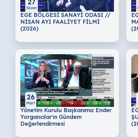
27
Nisan
EGE BÖLGESİ SANAYİ ODASI //
EG
NİSAN AYI FAALİYET FİLMİ
MA
(2026)
(2
26
Mart
Yönetim Kurulu Başkanımız Ender
EG
Yorgancılar'ın Gündem
ŞU
Değerlendirmesi
(2