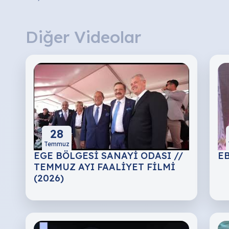
Diğer Videolar
28
Temmuz
EGE BÖLGESİ SANAYİ ODASI //
EB
TEMMUZ AYI FAALİYET FİLMİ
(2026)