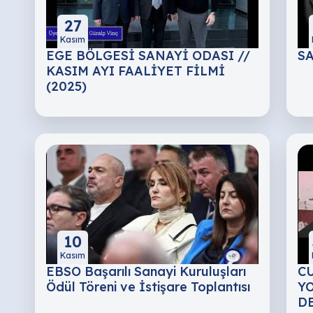
27
Kasım
EGE BÖLGESİ SANAYİ ODASI //
S
KASIM AYI FAALİYET FİLMİ
(2025)
10
Kasım
EBSO Başarılı Sanayi Kuruluşları
C
Ödül Töreni ve İstişare Toplantısı
Y
D