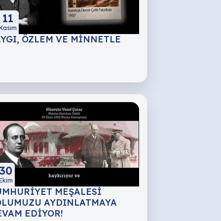
11
Kasım
AYGI, ÖZLEM VE MİNNETLE
30
Ekim
UMHURİYET MEŞALESİ
OLUMUZU AYDINLATMAYA
EVAM EDİYOR!