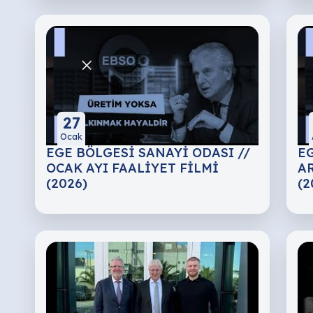
27
Ocak
EGE BÖLGESİ SANAYİ ODASI //
EG
OCAK AYI FAALİYET FİLMİ
AR
(2026)
(2