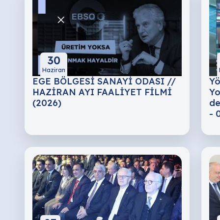
30
Haziran
EGE BÖLGESİ SANAYİ ODASI //
Yö
HAZİRAN AYI FAALİYET FİLMİ
Yo
(2026)
de
- 