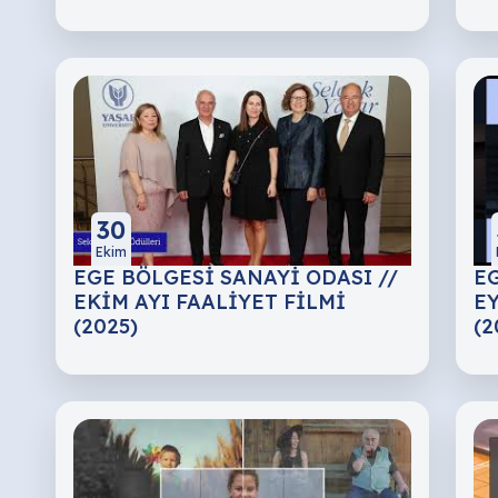
30
Ekim
EGE BÖLGESİ SANAYİ ODASI //
EG
EKİM AYI FAALİYET FİLMİ
EY
(2025)
(2