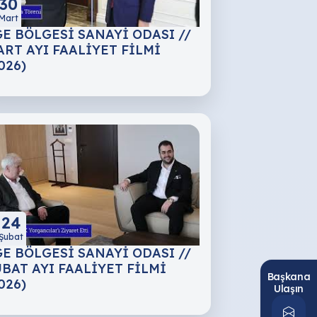
30
Mart
E BÖLGESİ SANAYİ ODASI //
RT AYI FAALİYET FİLMİ
026)
24
Şubat
E BÖLGESİ SANAYİ ODASI //
BAT AYI FAALİYET FİLMİ
Başkana
026)
Ulaşın