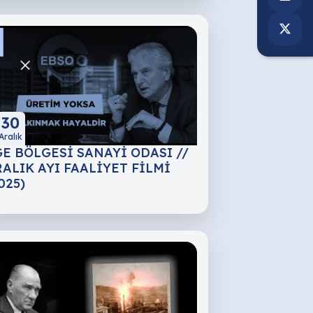
30
Aralık
E BÖLGESİ SANAYİ ODASI //
ALIK AYI FAALİYET FİLMİ
025)