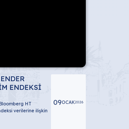
 ENDER
İM ENDEKSİ
09
OCAK
2026
 Bloomberg HT
si verilerine ilişkin