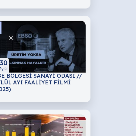
30
Eylül
E BÖLGESİ SANAYİ ODASI //
LÜL AYI FAALİYET FİLMİ
025)