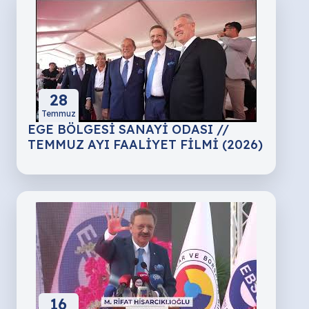
firmalar ve TOBB öncülüğünde,
TEPAV ve TOBB ETÜ iş birliği ile
belirlenen Türkiye’nin en hızlı
büyüyen 100 şirketi arasında
yer alan üyeler ödüllendirildi.
28
Temmuz
EGE BÖLGESİ SANAYİ ODASI //
TEMMUZ AYI FAALİYET FİLMİ (2026)
16