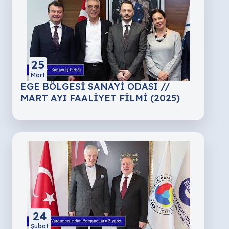
25
Mart
EGE BÖLGESİ SANAYİ ODASI //
MART AYI FAALİYET FİLMİ (2025)
24
Şubat