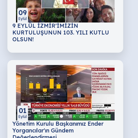
09
Eylül
9 EYLÜL İZMİR'İMİZİN
KURTULUŞUNUN 103. YILI KUTLU
OLSUN!
01
Eylül
Yönetim Kurulu Başkanımız Ender
Yorgancılar'ın Gündem
Değerlendirmesi