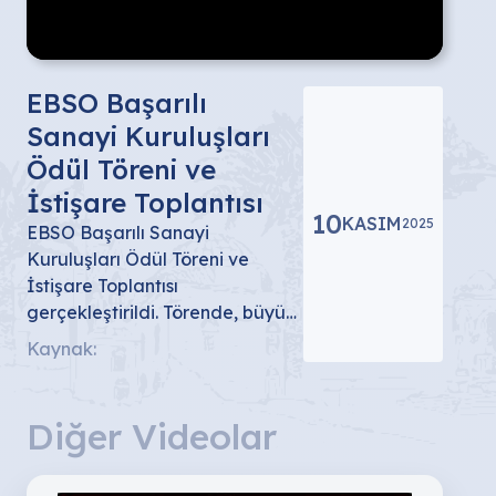
EBSO Başarılı
Sanayi Kuruluşları
Ödül Töreni ve
İstişare Toplantısı
10
KASIM
2025
EBSO Başarılı Sanayi
Kuruluşları Ödül Töreni ve
İstişare Toplantısı
gerçekleştirildi. Törende, büyük
firma ve KOBİ bazında en
Kaynak:
yüksek üretim, en yüksek
yatırım ile meslek komitelerinde
üretim ve yatırım birincileri,
Diğer Videolar
genç girişimci, EBSO üyeliğinde
50 yılı ve 60-70 yılı dolduran