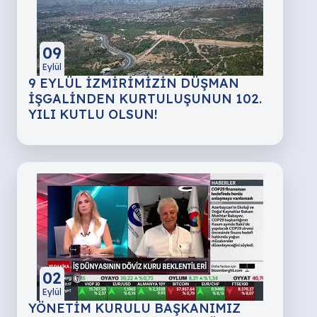
09
Eylül
9 EYLÜL İZMİRİMİZİN DÜŞMAN
İŞGALİNDEN KURTULUŞUNUN 102.
YILI KUTLU OLSUN!
02
Eylül
YÖNETİM KURULU BAŞKANIMIZ