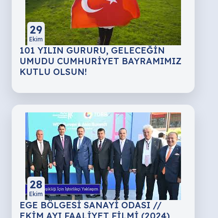
29
Ekim
101 YILIN GURURU, GELECEĞİN
UMUDU CUMHURİYET BAYRAMIMIZ
KUTLU OLSUN!
28
Ekim
EGE BÖLGESİ SANAYİ ODASI //
EKİM AYI FAALİYET FİLMİ (2024)