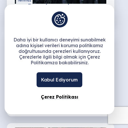
Temmuz
EGE BÖLGESİ SANAYİ ODASI //
TEMMUZ AYI FAALİYET FİLMİ (2024)
Daha iyi bir kullanıcı deneyimi sunabilmek
adına kişisel verileri koruma politikamız
doğrultusunda çerezleri kullanıyoruz.
Çerezlerle ilgili bilgi almak için Çerez
Politikamıza bakabilirsiniz.
24
Kabul Ediyorum
Haziran
EGE BÖLGESİ SANAYİ ODASI //
Çerez Politikası
HAZİRAN AYI FAALİYET FİLMİ
(2024)