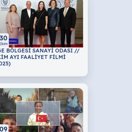
30
Ekim
E BÖLGESİ SANAYİ ODASI //
İM AYI FAALİYET FİLMİ
025)
09