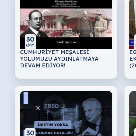
30
Ekim
CUMHURİYET MEŞALESİ
EG
YOLUMUZU AYDINLATMAYA
EK
DEVAM EDİYOR!
(2
30