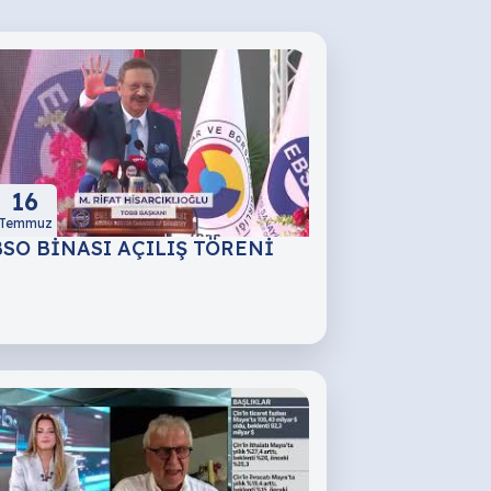
16
Temmuz
SO BİNASI AÇILIŞ TÖRENİ