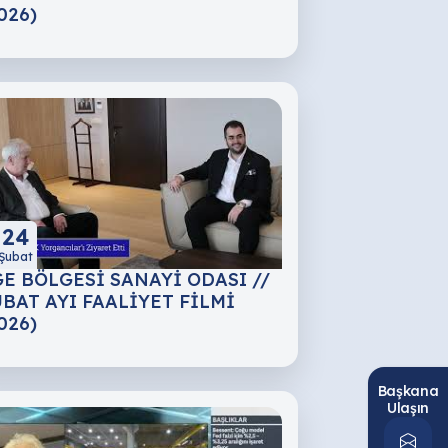
026)
24
Şubat
E BÖLGESİ SANAYİ ODASI //
BAT AYI FAALİYET FİLMİ
026)
Başkana
Ulaşın