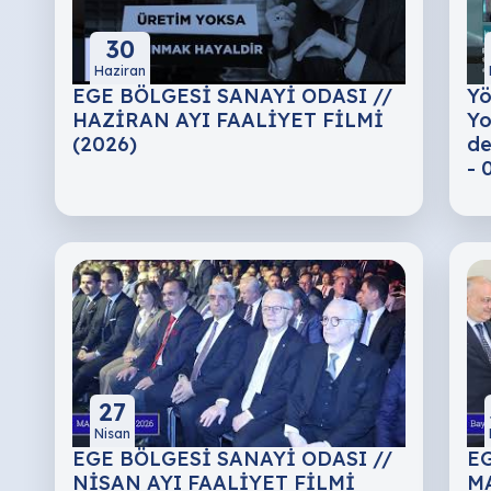
30
Haziran
EGE BÖLGESİ SANAYİ ODASI //
Yö
HAZİRAN AYI FAALİYET FİLMİ
Yo
(2026)
de
- 
27
Nisan
EGE BÖLGESİ SANAYİ ODASI //
EG
NİSAN AYI FAALİYET FİLMİ
MA