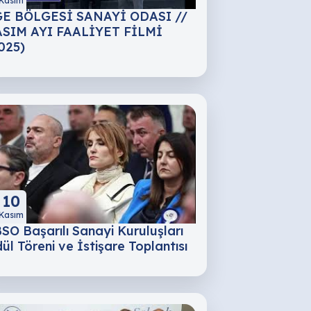
Kasım
E BÖLGESİ SANAYİ ODASI //
SIM AYI FAALİYET FİLMİ
025)
10
Kasım
SO Başarılı Sanayi Kuruluşları
ül Töreni ve İstişare Toplantısı