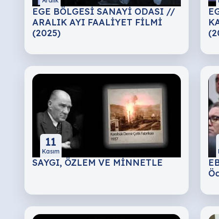
Aralık
EGE BÖLGESİ SANAYİ ODASI //
EG
ARALIK AYI FAALİYET FİLMİ
KA
(2025)
(2
11
Kasım
SAYGI, ÖZLEM VE MİNNETLE
EB
Öd