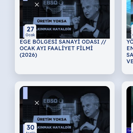
27
Ocak
EGE BÖLGESİ SANAYİ ODASI //
Y
OCAK AYI FAALİYET FİLMİ
E
(2026)
S
V
30