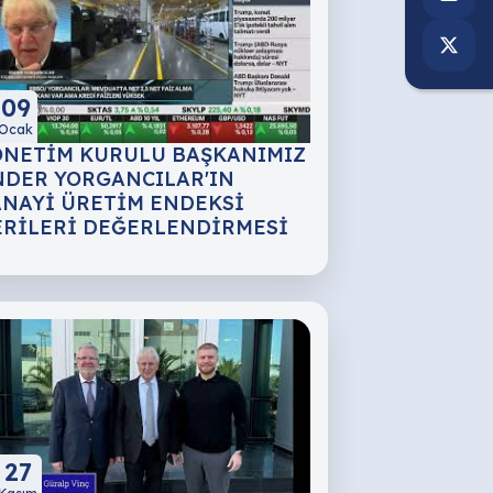
09
Ocak
ÖNETİM KURULU BAŞKANIMIZ
NDER YORGANCILAR'IN
ANAYİ ÜRETİM ENDEKSİ
ERİLERİ DEĞERLENDİRMESİ
27