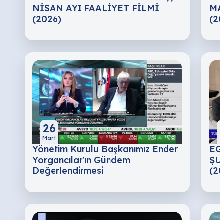
NİSAN AYI FAALİYET FİLMİ
MA
(2026)
(2
26
Mart
Yönetim Kurulu Başkanımız Ender
EG
Yorgancılar'ın Gündem
ŞU
Değerlendirmesi
(2