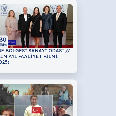
30
Ekim
E BÖLGESİ SANAYİ ODASI //
İM AYI FAALİYET FİLMİ
025)