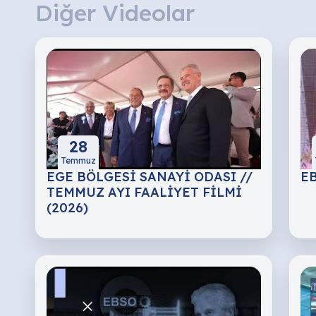
Diğer Videolar
28
Temmuz
EGE BÖLGESİ SANAYİ ODASI //
EB
TEMMUZ AYI FAALİYET FİLMİ
(2026)