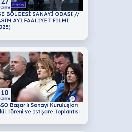
27
Kasım
E BÖLGESİ SANAYİ ODASI //
SIM AYI FAALİYET FİLMİ
025)
10
Kasım
SO Başarılı Sanayi Kuruluşları
ül Töreni ve İstişare Toplantısı