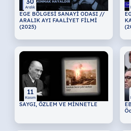
30
Aralık
EGE BÖLGESİ SANAYİ ODASI //
EG
ARALIK AYI FAALİYET FİLMİ
KA
(2025)
(2
11
Kasım
SAYGI, ÖZLEM VE MİNNETLE
EB
Öd