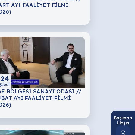
RT AYI FAALİYET FİLMİ
026)
24
Şubat
E BÖLGESİ SANAYİ ODASI //
BAT AYI FAALİYET FİLMİ
026)
Başkana
Ulaşın