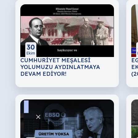
30
Ekim
CUMHURİYET MEŞALESİ
EG
YOLUMUZU AYDINLATMAYA
EK
DEVAM EDİYOR!
(2