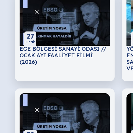
27
Ocak
EGE BÖLGESİ SANAYİ ODASI //
Y
OCAK AYI FAALİYET FİLMİ
E
(2026)
S
V