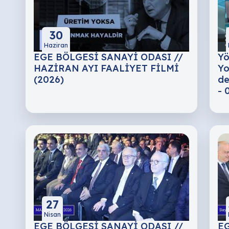
30
Haziran
EGE BÖLGESİ SANAYİ ODASI //
Yö
HAZİRAN AYI FAALİYET FİLMİ
Yo
(2026)
de
- 
27
Nisan
EGE BÖLGESİ SANAYİ ODASI //
EG