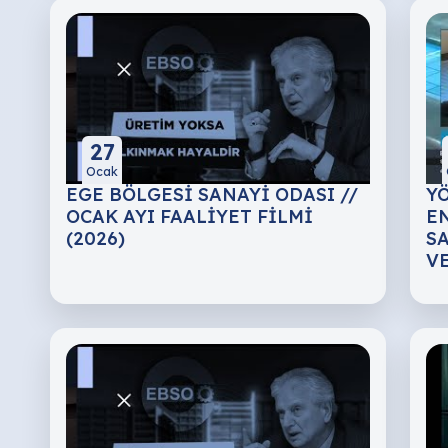
27
Ocak
EGE BÖLGESİ SANAYİ ODASI //
Y
OCAK AYI FAALİYET FİLMİ
E
(2026)
S
V