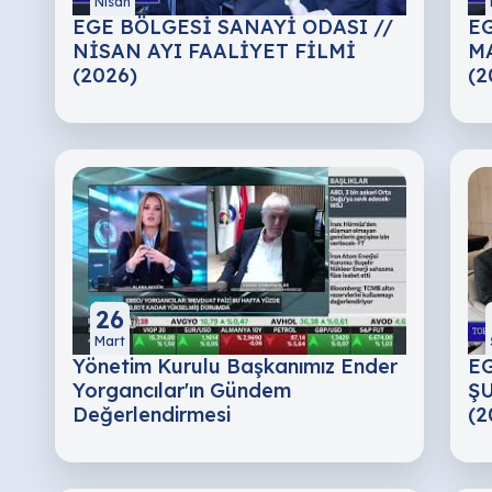
Nisan
EGE BÖLGESİ SANAYİ ODASI //
EG
NİSAN AYI FAALİYET FİLMİ
MA
(2026)
(2
26
Mart
Yönetim Kurulu Başkanımız Ender
EG
Yorgancılar'ın Gündem
ŞU
Değerlendirmesi
(2