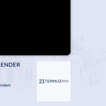
 ENDER
21
TEMMUZ
2020
Gündem