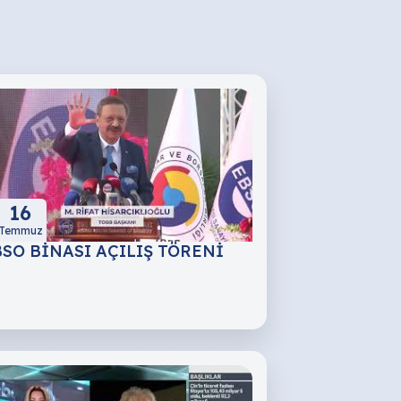
16
Temmuz
SO BİNASI AÇILIŞ TÖRENİ