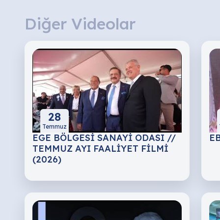
Diğer Videolar
28
Temmuz
EGE BÖLGESİ SANAYİ ODASI //
EB
TEMMUZ AYI FAALİYET FİLMİ
(2026)