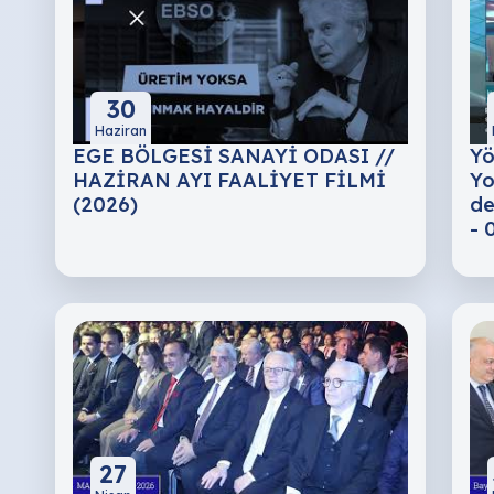
30
Haziran
EGE BÖLGESİ SANAYİ ODASI //
Yö
HAZİRAN AYI FAALİYET FİLMİ
Yo
(2026)
de
- 
27