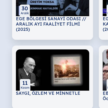
30
Aralık
EGE BÖLGESİ SANAYİ ODASI //
EG
ARALIK AYI FAALİYET FİLMİ
KA
(2025)
(2
11
Kasım
SAYGI, ÖZLEM VE MİNNETLE
EB
Öd