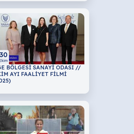
30
Ekim
E BÖLGESİ SANAYİ ODASI //
İM AYI FAALİYET FİLMİ
025)