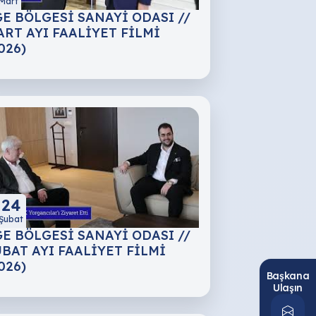
Mart
E BÖLGESİ SANAYİ ODASI //
RT AYI FAALİYET FİLMİ
026)
24
Şubat
E BÖLGESİ SANAYİ ODASI //
BAT AYI FAALİYET FİLMİ
026)
Başkana
Ulaşın