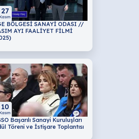
27
Kasım
E BÖLGESİ SANAYİ ODASI //
SIM AYI FAALİYET FİLMİ
025)
10
Kasım
SO Başarılı Sanayi Kuruluşları
ül Töreni ve İstişare Toplantısı