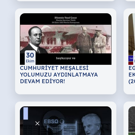
30
Ekim
CUMHURİYET MEŞALESİ
EG
YOLUMUZU AYDINLATMAYA
EK
DEVAM EDİYOR!
(2