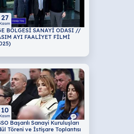
27
Kasım
E BÖLGESİ SANAYİ ODASI //
SIM AYI FAALİYET FİLMİ
025)
10
Kasım
SO Başarılı Sanayi Kuruluşları
ül Töreni ve İstişare Toplantısı