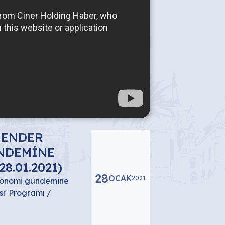
 ENDER
NDEMİNE
8.01.2021)
28
OCAK
2021
ekonomi gündemine
sı' Programı /