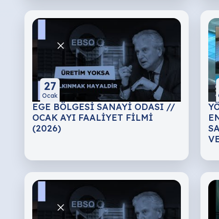
27
Ocak
EGE BÖLGESİ SANAYİ ODASI //
Y
OCAK AYI FAALİYET FİLMİ
E
(2026)
S
V