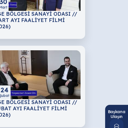
30
Mart
E BÖLGESİ SANAYİ ODASI //
RT AYI FAALİYET FİLMİ
026)
24
Şubat
E BÖLGESİ SANAYİ ODASI //
BAT AYI FAALİYET FİLMİ
Başkana
026)
Ulaşın