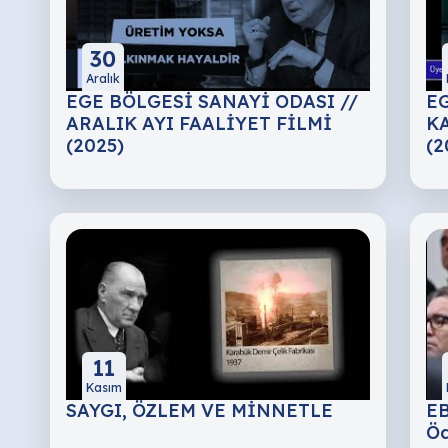
30
Aralık
EGE BÖLGESİ SANAYİ ODASI //
EG
ARALIK AYI FAALİYET FİLMİ
KA
(2025)
(2
11
Kasım
SAYGI, ÖZLEM VE MİNNETLE
EB
Öd