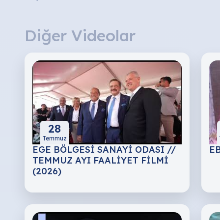
Diğer Videolar
28
Temmuz
EGE BÖLGESİ SANAYİ ODASI //
EB
TEMMUZ AYI FAALİYET FİLMİ
(2026)