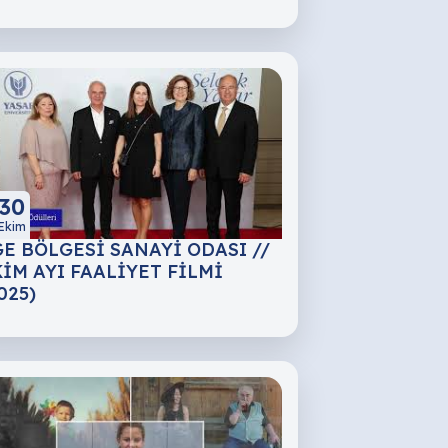
30
Ekim
E BÖLGESİ SANAYİ ODASI //
İM AYI FAALİYET FİLMİ
025)