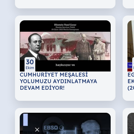
30
Ekim
CUMHURİYET MEŞALESİ
EG
YOLUMUZU AYDINLATMAYA
EK
DEVAM EDİYOR!
(2