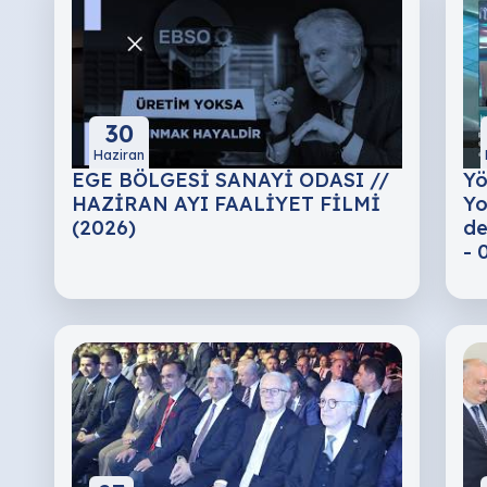
30
Haziran
EGE BÖLGESİ SANAYİ ODASI //
Yö
HAZİRAN AYI FAALİYET FİLMİ
Yo
(2026)
de
- 