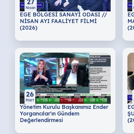
27
Nisan
EGE BÖLGESİ SANAYİ ODASI //
EG
NİSAN AYI FAALİYET FİLMİ
MA
(2026)
(2
26
Mart
Yönetim Kurulu Başkanımız Ender
EG
Yorgancılar'ın Gündem
ŞU
Değerlendirmesi
(2