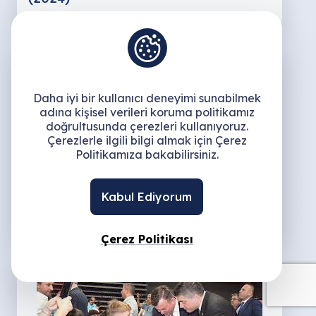
Daha iyi bir kullanıcı deneyimi sunabilmek
adına kişisel verileri koruma politikamız
doğrultusunda çerezleri kullanıyoruz.
Çerezlerle ilgili bilgi almak için Çerez
Politikamıza bakabilirsiniz.
29
Temmuz
EGE BÖLGESİ SANAYİ ODASI //
Kabul Ediyorum
TEMMUZ AYI FAALİYET FİLMİ (2024)
Çerez Politikası