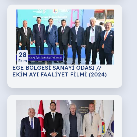
28
Ekim
EGE BÖLGESİ SANAYİ ODASI //
EKİM AYI FAALİYET FİLMİ (2024)