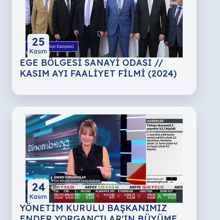
25
Kasım
EGE BÖLGESİ SANAYİ ODASI //
KASIM AYI FAALİYET FİLMİ (2024)
24
Kasım
YÖNETİM KURULU BAŞKANIMIZ
ENDER YORGANCILAR'IN BÜYÜME