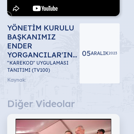
YÖNETİM KURULU
BAŞKANIMIZ
ENDER
05
YORGANCILAR'IN
ARALIK
2023
"KAREKOD"
"KAREKOD" UYGULAMASI
TANITIMI (TV100)
UYGULAMASI
Kaynak:
TANITIMI
(05.12.2023)
Diğer Videolar