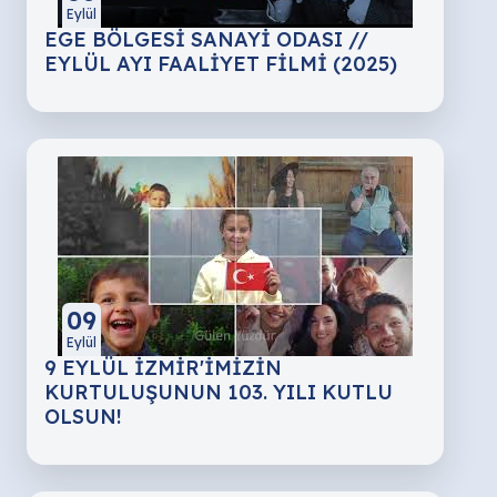
Eylül
EGE BÖLGESİ SANAYİ ODASI //
EYLÜL AYI FAALİYET FİLMİ (2025)
09
Eylül
9 EYLÜL İZMİR'İMİZİN
KURTULUŞUNUN 103. YILI KUTLU
OLSUN!