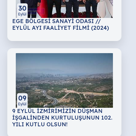
30
Eylül
EGE BÖLGESİ SANAYİ ODASI //
EYLÜL AYI FAALİYET FİLMİ (2024)
09
Eylül
9 EYLÜL İZMİRİMİZİN DÜŞMAN
İŞGALİNDEN KURTULUŞUNUN 102.
YILI KUTLU OLSUN!