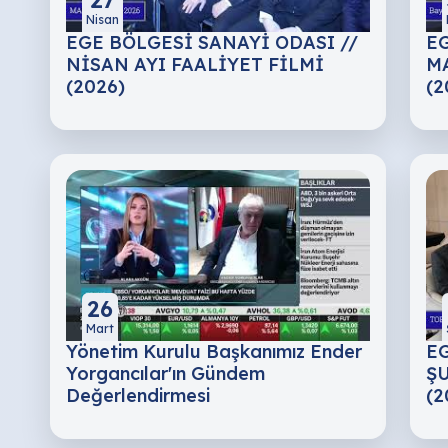
Nisan
EGE BÖLGESİ SANAYİ ODASI //
EG
NİSAN AYI FAALİYET FİLMİ
MA
(2026)
(2
26
Mart
Yönetim Kurulu Başkanımız Ender
EG
Yorgancılar'ın Gündem
ŞU
Değerlendirmesi
(2