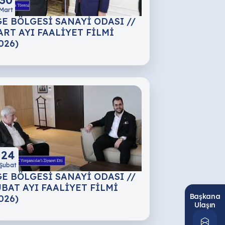
Mart
E BÖLGESİ SANAYİ ODASI //
RT AYI FAALİYET FİLMİ
026)
24
Şubat
E BÖLGESİ SANAYİ ODASI //
BAT AYI FAALİYET FİLMİ
Başkana
026)
Ulaşın