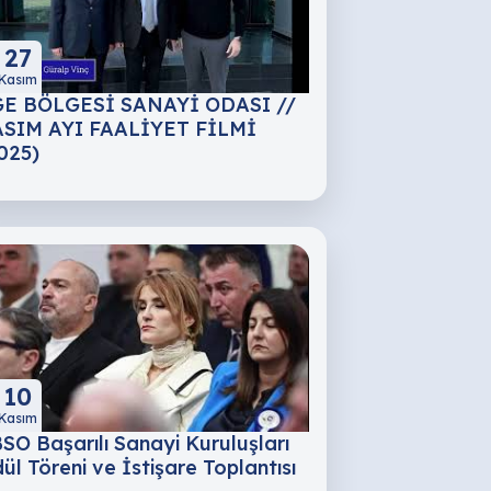
27
Kasım
E BÖLGESİ SANAYİ ODASI //
SIM AYI FAALİYET FİLMİ
025)
10
Kasım
SO Başarılı Sanayi Kuruluşları
ül Töreni ve İstişare Toplantısı