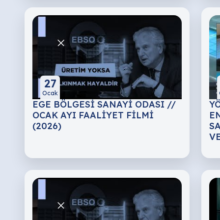
27
Ocak
EGE BÖLGESİ SANAYİ ODASI //
Y
OCAK AYI FAALİYET FİLMİ
E
(2026)
S
V