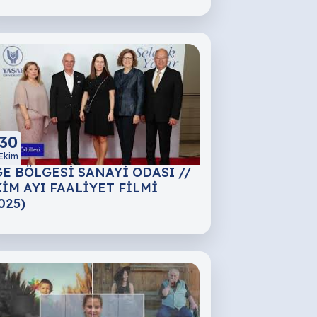
30
Ekim
E BÖLGESİ SANAYİ ODASI //
İM AYI FAALİYET FİLMİ
025)