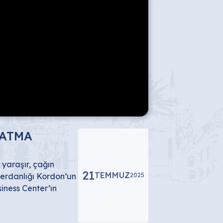
 ATMA
yaraşır, çağın
21
TEMMUZ
gerdanlığı Kordon’un
2025
iness Center’ın