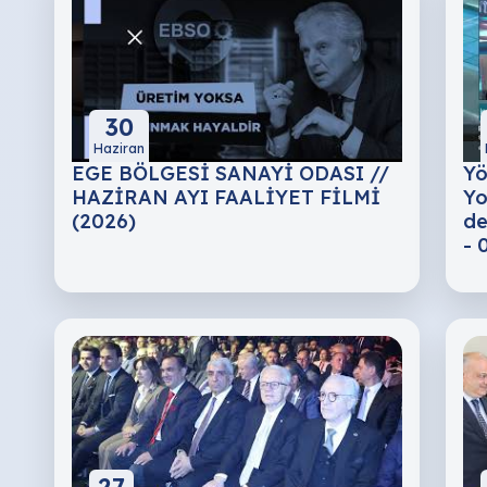
30
Haziran
EGE BÖLGESİ SANAYİ ODASI //
Yö
HAZİRAN AYI FAALİYET FİLMİ
Yo
(2026)
de
- 
27