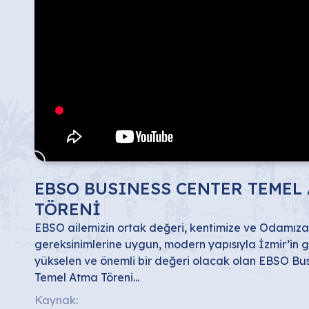
EBSO BUSINESS CENTER TEMEL
TÖRENİ
EBSO ailemizin ortak değeri, kentimize ve Odamıza 
gereksinimlerine uygun, modern yapısıyla İzmir’in 
yükselen ve önemli bir değeri olacak olan EBSO Bus
Temel Atma Töreni...
Kaynak: