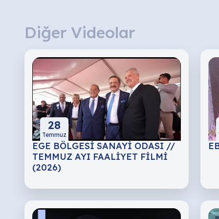
Diğer Videolar
28
Temmuz
EGE BÖLGESİ SANAYİ ODASI //
EB
TEMMUZ AYI FAALİYET FİLMİ
(2026)