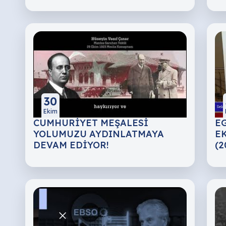
30
Ekim
CUMHURİYET MEŞALESİ
EG
YOLUMUZU AYDINLATMAYA
EK
DEVAM EDİYOR!
(2