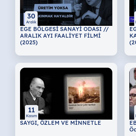
30
Aralık
EGE BÖLGESİ SANAYİ ODASI //
EG
ARALIK AYI FAALİYET FİLMİ
KA
(2025)
(2
11
Kasım
SAYGI, ÖZLEM VE MİNNETLE
EB
Öd